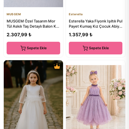
MUSGEM
Esterella
MUSGEM Özel Tasarım Mor
Esterella Yaka Fiyonk Işıltılı Pul
Tül Askılı Taş Detaylı Balon Kol
Payet Kumaş Kız Çocuk Abiye
Kız Çocuk Abiye Elbise
Elbise
2.307,99 ₺
1.357,99 ₺
Sepete Ekle
Sepete Ekle