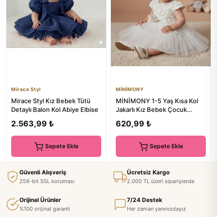
Mirace Styl
MİNİMONY
Mirace Styl Kız Bebek Tütü
MİNİMONY 1-5 Yaş Kısa Kol
Detaylı Balon Kol Abiye Elbise
Jakarlı Kız Bebek Çocuk
Elbise Bayramlık Mezuniyet ...
2.563,99 ₺
620,99 ₺
Sepete Ekle
Sepete Ekle
Güvenli Alışveriş
Ücretsiz Kargo
256-bit SSL koruması
2.000 TL üzeri siparişlerde
Orijinal Ürünler
7/24 Destek
%100 orijinal garanti
Her zaman yanınızdayız