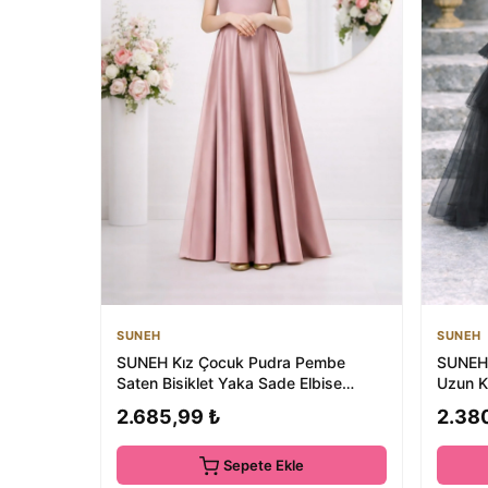
SUNEH
SUNEH
SUNEH Kız Çocuk Pudra Pembe
SUNEH 
Saten Bisiklet Yaka Sade Elbise
Uzun K
Mezuniyet Doğum G...
Mezuni
2.685,99 ₺
2.38
Sepete Ekle