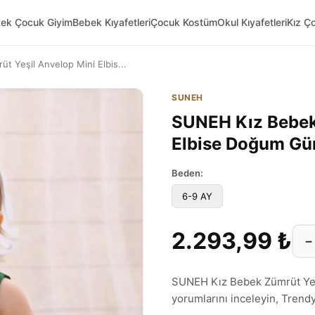
kek Çocuk Giyim
Bebek Kıyafetleri
Çocuk Kostüm
Okul Kıyafetleri
Kız Ç
 Yeşil Anvelop Mini Elbis...
SUNEH
SUNEH Kız Bebek
Elbise Doğum Gü
Beden:
6-9 AY
2.293,99 ₺
−
SUNEH Kız Bebek Zümrüt Yeş
yorumlarını inceleyin, Trendyol