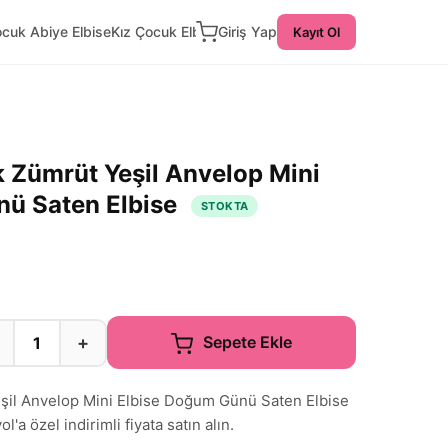
ocuk Abiye Elbise
Kız Çocuk Elbise
Giriş Yap
Kayıt Ol
 Zümrüt Yeşil Anvelop Mini
nü Saten Elbise
STOKTA
+
Sepete Ekle
il Anvelop Mini Elbise Doğum Günü Saten Elbise
'a özel indirimli fiyata satın alın.