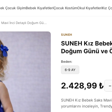
kek Çocuk Giyim
Bebek Kıyafetleri
Çocuk Kostüm
Okul Kıyafetleri
Kız Ç
Mavi İnci Detaylı Doğum Gü...
SUNEH
SUNEH Kız Bebek 
Doğum Günü ve Ö
Beden:
6-9 AY
2.428,99 ₺
−
SUNEH Kız Bebek Saks Mavi 
yorumlarını inceleyin, Trendyol