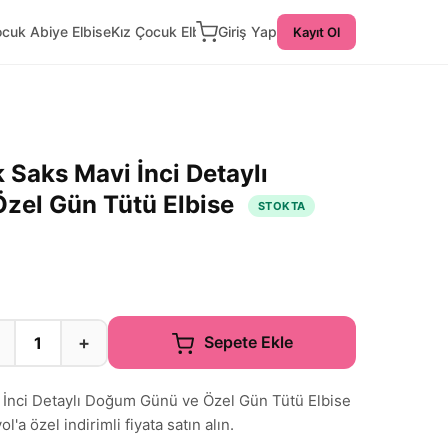
ocuk Abiye Elbise
Kız Çocuk Elbise
Giriş Yap
Kayıt Ol
Saks Mavi İnci Detaylı
zel Gün Tütü Elbise
STOKTA
+
Sepete Ekle
İnci Detaylı Doğum Günü ve Özel Gün Tütü Elbise
'a özel indirimli fiyata satın alın.