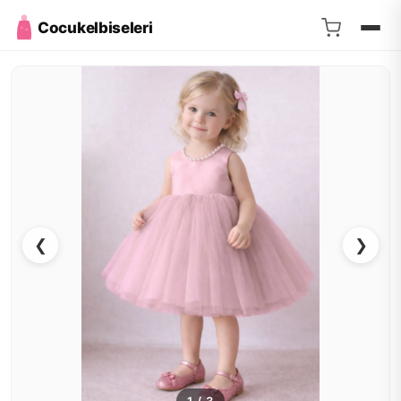
Cocukelbiseleri
❮
❯