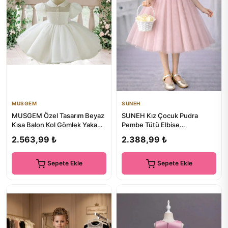
MUSGEM
SUNEH
MUSGEM Özel Tasarım Beyaz
SUNEH Kız Çocuk Pudra
Kısa Balon Kol Gömlek Yaka
Pembe Tütü Elbise
Detaylı Kız Çocuk Abiye ...
,Mezuniyet Doğumgünü
2.563,99 ₺
2.388,99 ₺
Elbise
Sepete Ekle
Sepete Ekle