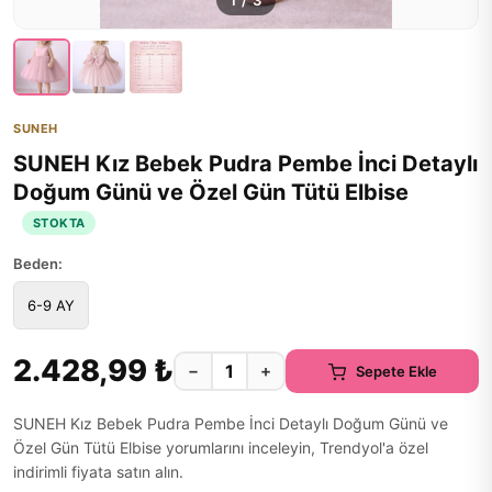
1
/
3
SUNEH
SUNEH Kız Bebek Pudra Pembe İnci Detaylı
Doğum Günü ve Özel Gün Tütü Elbise
STOKTA
Beden:
6-9 AY
2.428,99 ₺
−
+
Sepete Ekle
SUNEH Kız Bebek Pudra Pembe İnci Detaylı Doğum Günü ve
Özel Gün Tütü Elbise yorumlarını inceleyin, Trendyol'a özel
indirimli fiyata satın alın.