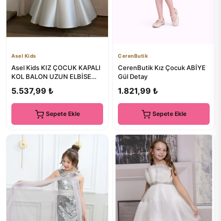
Asel Kids
CerenButik
Asel Kids KIZ ÇOCUK KAPALI
CerenButik Kız Çocuk ABİYE
KOL BALON UZUN ELBİSE
Gül Detay
FİYONK DETAYLI SADE ŞIK
5.537,99 ₺
1.821,99 ₺
Sepete Ekle
Sepete Ekle