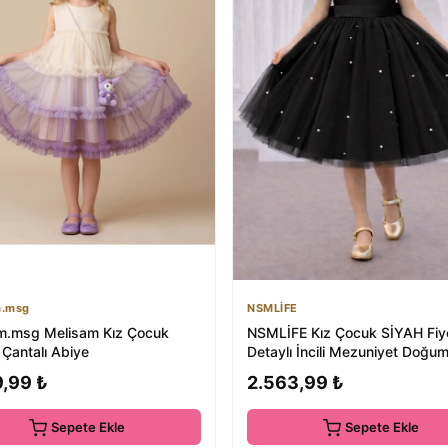
m.msg
NSMLİFE
m.msg Melisam Kız Çocuk
NSMLİFE Kız Çocuk SİYAH Fiy
 Çantalı Abiye
Detaylı İncili Mezuniyet Doğu
Parti Elbi...
9,99 ₺
2.563,99 ₺
Sepete Ekle
Sepete Ekle