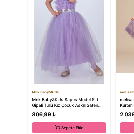
Mnk Baby&Kids
melisa
Mnk Baby&Kids Sapes Model Sırt
melisa
Gipeli Tüllü Kız Çocuk Askılı Saten
Kuromi
Abiye MNK0...
806,99 ₺
2.03
Sepete Ekle