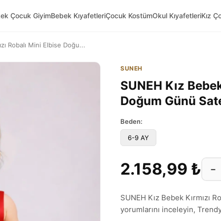
kek Çocuk Giyim
Bebek Kıyafetleri
Çocuk Kostüm
Okul Kıyafetleri
Kız Ç
ı Robalı Mini Elbise Doğu...
SUNEH
SUNEH Kız Bebek 
Doğum Günü Sate
Beden:
6-9 AY
2.158,99 ₺
−
SUNEH Kız Bebek Kırmızı Ro
yorumlarını inceleyin, Trendyol