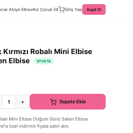
ocuk Abiye Elbise
Kız Çocuk Elbise
Giriş Yap
Kayıt Ol
Kırmızı Robalı Mini Elbise
n Elbise
STOKTA
+
Sepete Ekle
balı Mini Elbise Doğum Günü Saten Elbise
'a özel indirimli fiyata satın alın.