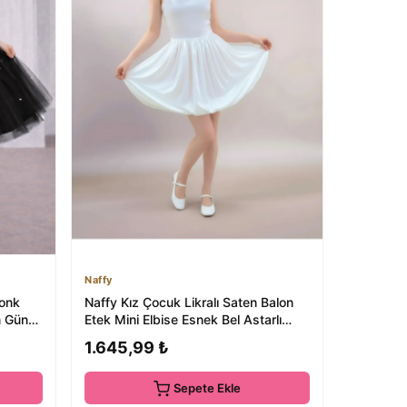
Naffy
onk
Naffy Kız Çocuk Likralı Saten Balon
m Günü
Etek Mini Elbise Esnek Bel Astarlı
Özel G...
1.645,99 ₺
Sepete Ekle