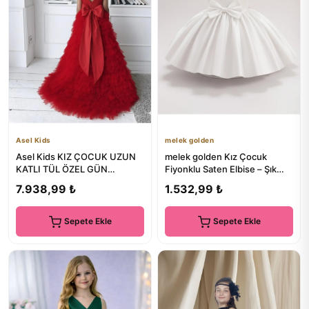
Asel Kids
melek golden
Asel Kids KIZ ÇOCUK UZUN
melek golden Kız Çocuk
KATLI TÜL ÖZEL GÜN
Fiyonklu Saten Elbise – Şık
ELBİSESİ
Prenses Model Özel Gün
7.938,99 ₺
1.532,99 ₺
Abiye
Sepete Ekle
Sepete Ekle