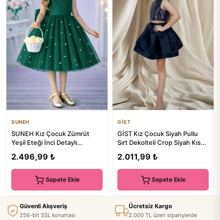
SUNEH
GİST
SUNEH Kız Çocuk Zümrüt
GİST Kız Çocuk Siyah Pullu
Yeşil Eteği İnci Detaylı
Sırt Dekolteli Crop Siyah Kısa
Anvelop Yaka Mini Sade Balo
Etek Abiye Takım
2.496,99 ₺
2.011,99 ₺
&...
Sepete Ekle
Sepete Ekle
Güvenli Alışveriş
Ücretsiz Kargo
256-bit SSL koruması
2.000 TL üzeri siparişlerde