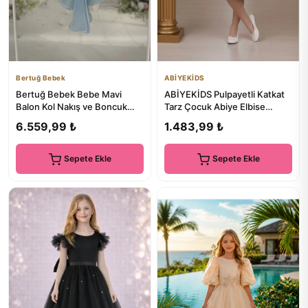
Bertuğ Bebek
ABİYEKİDS
Bertuğ Bebek Bebe Mavi
ABİYEKİDS Pulpayetli Katkat
Balon Kol Nakış ve Boncuk
Tarz Çocuk Abiye Elbise
İşlemeli Kuyruklu Fiyonk Det...
ABY247
6.559,99 ₺
1.483,99 ₺
Sepete Ekle
Sepete Ekle