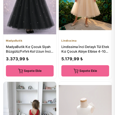
MadyaButik
Lindissima
MadyaButik Kız Çocuk Siyah
Lindissima İnci Detaylı Tül Etek
Büzgülü/Fırfırlı Kol Uzun İncili
Kız Çocuk Abiye Elbise 4-10
Mezuniyet Elbise
Yaş, Mezuniyet, ...
3.373,99 ₺
5.179,99 ₺
Sepete Ekle
Sepete Ekle