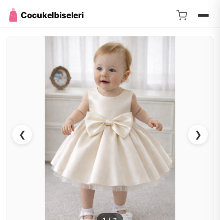
Cocukelbiseleri
❮
❯