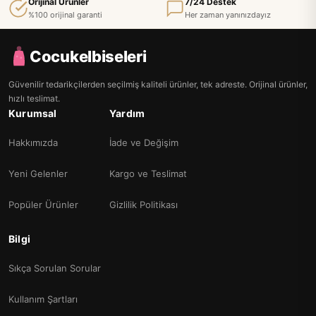
Orijinal Ürünler
7/24 Destek
%100 orijinal garanti
Her zaman yanınızdayız
Cocukelbiseleri
Güvenilir tedarikçilerden seçilmiş kaliteli ürünler, tek adreste. Orijinal ürünler,
hızlı teslimat.
Kurumsal
Yardım
Hakkımızda
İade ve Değişim
Yeni Gelenler
Kargo ve Teslimat
Popüler Ürünler
Gizlilik Politikası
Bilgi
Sıkça Sorulan Sorular
Kullanım Şartları