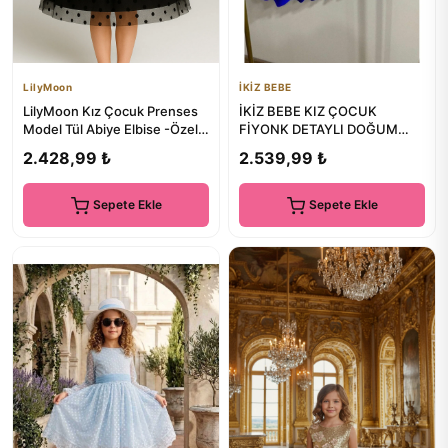
LilyMoon
İKİZ BEBE
LilyMoon Kız Çocuk Prenses
İKİZ BEBE KIZ ÇOCUK
Model Tül Abiye Elbise -Özel
FİYONK DETAYLI DOĞUM
Gün Davet Abiyesi
GÜNÜ PARTI DÜĞÜN
2.428,99 ₺
2.539,99 ₺
MEZUNİYET ELBİSESİ
Sepete Ekle
Sepete Ekle