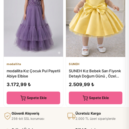
modallita
SUNEH
modallita Kız Çocuk Pul Payetli
SUNEH Kız Bebek Sarı Fiyonk
Abiye Elbise
Detaylı Doğum Günü , Özel
Gün Elbise
3.172,99 ₺
2.509,99 ₺
Sepete Ekle
Sepete Ekle
Güvenli Alışveriş
Ücretsiz Kargo
256-bit SSL koruması
2.000 TL üzeri siparişlerde