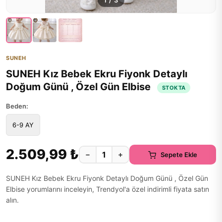
1
/
3
SUNEH
SUNEH Kız Bebek Ekru Fiyonk Detaylı
Doğum Günü , Özel Gün Elbise
STOKTA
Beden:
6-9 AY
2.509,99 ₺
−
+
Sepete Ekle
SUNEH Kız Bebek Ekru Fiyonk Detaylı Doğum Günü , Özel Gün
Elbise yorumlarını inceleyin, Trendyol'a özel indirimli fiyata satın
alın.