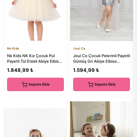
Nk Kids
Joui Co
Nk Kids NK Kız Çocuk Pul
Joui Co Çocuk Pelerinli Payetli
Payetli Tül Etekli Abiye Elbise
Gümüş Gri Abiye Elbise
4-8 Yaş KREM
Mezuniyet Kıyafeti
1.848,99 ₺
1.594,99 ₺
Sepete Ekle
Sepete Ekle