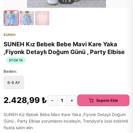
1
/
3
SUNEH
SUNEH Kız Bebek Bebe Mavi Kare Yaka
,Fiyonk Detaylı Doğum Günü , Party Elbise
STOKTA
Beden:
6-9 AY
2.428,99 ₺
−
+
Sepete Ekle
SUNEH Kız Bebek Bebe Mavi Kare Yaka ,Fiyonk Detaylı Doğum
Günü , Party Elbise yorumlarını inceleyin, Trendyol'a özel indirimli
fiyata satın alın.