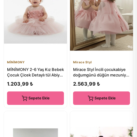
MİNİMONY
Mirace Styl
MİNİMONY 2-6 Yaş Kız Bebek
Mirace Styl İncili çocukabiye
Çocuk Çicek Detaylı tül Abiye
doğumgünü düğün mezuniyet
Elbise
elbisesi
1.203,99 ₺
2.563,99 ₺
Sepete Ekle
Sepete Ekle