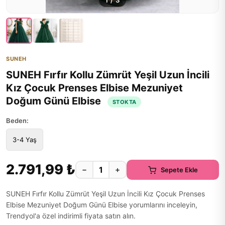
1
/
3
SUNEH
SUNEH Fırfır Kollu Zümrüt Yeşil Uzun İncili
Kız Çocuk Prenses Elbise Mezuniyet
Doğum Günü Elbise
STOKTA
Beden:
3-4 Yaş
2.791,99 ₺
−
+
Sepete Ekle
SUNEH Fırfır Kollu Zümrüt Yeşil Uzun İncili Kız Çocuk Prenses
Elbise Mezuniyet Doğum Günü Elbise yorumlarını inceleyin,
Trendyol'a özel indirimli fiyata satın alın.