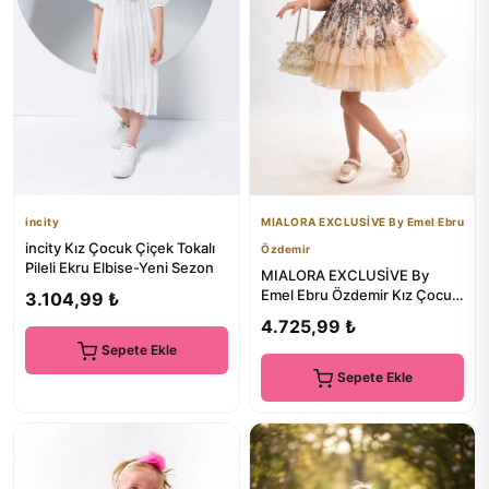
incity
MIALORA EXCLUSİVE By Emel Ebru
incity Kız Çocuk Çiçek Tokalı
Özdemir
Pileli Ekru Elbise-Yeni Sezon
MIALORA EXCLUSİVE By
Emel Ebru Özdemir Kız Çocuk
3.104,99 ₺
Abiye Elbise, Çanta Ve Taç A...
4.725,99 ₺
Sepete Ekle
Sepete Ekle