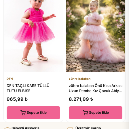
DFN
zühre balaban
DFN TAÇLI KARE TÜLLÜ
zühre balaban Önü Kısa Arkası
TÜTÜ ELBİSE
Uzun Pembe Kız Çocuk Abiye
Elbise Pink Tulle Gi...
965,99 ₺
8.271,99 ₺
Sepete Ekle
Sepete Ekle
Güvenli Alışveriş
Ücretsiz Kargo