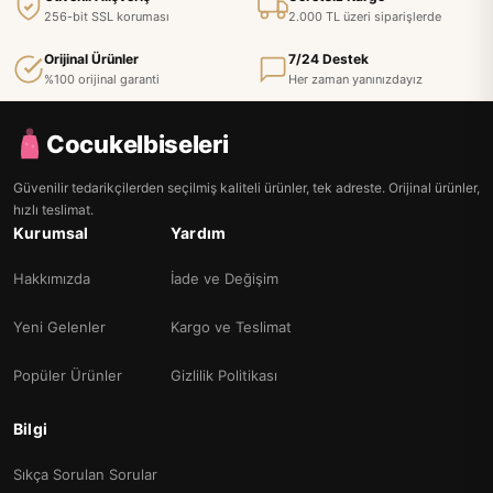
256-bit SSL koruması
2.000 TL üzeri siparişlerde
Orijinal Ürünler
7/24 Destek
%100 orijinal garanti
Her zaman yanınızdayız
Cocukelbiseleri
Güvenilir tedarikçilerden seçilmiş kaliteli ürünler, tek adreste. Orijinal ürünler,
hızlı teslimat.
Kurumsal
Yardım
Hakkımızda
İade ve Değişim
Yeni Gelenler
Kargo ve Teslimat
Popüler Ürünler
Gizlilik Politikası
Bilgi
Sıkça Sorulan Sorular