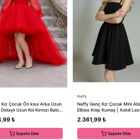
Naffy
Kız Çocuk Ön kısa Arka Uzun
Naffy Genç Kız Çocuk Mini Ab
Detaylı Uzun Kol Kırmızı Balo,
Elbise Krep Kumaş | Askılı Last
Diz Ü...
8,99 ₺
2.361,99 ₺
Sepete Ekle
Sepete Ekle