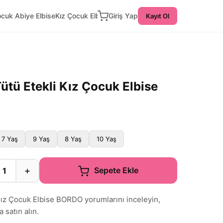
ocuk Abiye Elbise
Kız Çocuk Elbise
Giriş Yap
Kayıt Ol
 Tütü Etekli Kız Çocuk Elbise
7 Yaş
9 Yaş
8 Yaş
10 Yaş
+
Sepete Ekle
i Kız Çocuk Elbise BORDO yorumlarını inceleyin,
a satın alın.