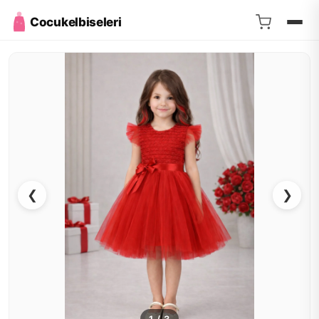
Cocukelbiseleri
❮
❯