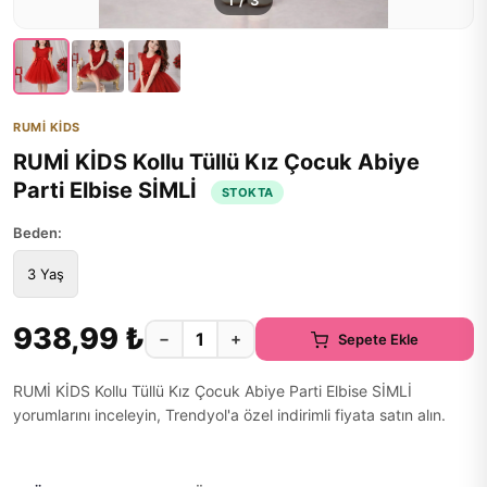
1
/
3
RUMİ KİDS
RUMİ KİDS Kollu Tüllü Kız Çocuk Abiye
Parti Elbise SİMLİ
STOKTA
Beden:
3 Yaş
938,99 ₺
−
+
Sepete Ekle
RUMİ KİDS Kollu Tüllü Kız Çocuk Abiye Parti Elbise SİMLİ
yorumlarını inceleyin, Trendyol'a özel indirimli fiyata satın alın.