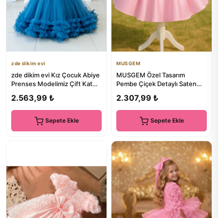
zde dikim evi
MUSGEM
zde dikim evi Kız Çocuk Abiye
MUSGEM Özel Tasarım
Prenses Modelimiz Çift Kat
Pembe Çiçek Detaylı Saten
Fırfır Pul İşlemeli ...
Kız Çocuk Abiye Elbise
2.563,99 ₺
2.307,99 ₺
Sepete Ekle
Sepete Ekle