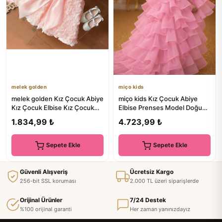
melek golden
miço kids
melek golden Kız Çocuk Abiye
miço kids Kız Çocuk Abiye
Kız Çocuk Elbise Kız Çocuk
Elbise Prenses Model Doğum
Düğün Elbise Dantel
Günü Elbisesi
1.834,99 ₺
4.723,99 ₺
Sepete Ekle
Sepete Ekle
Güvenli Alışveriş
Ücretsiz Kargo
256-bit SSL koruması
2.000 TL üzeri siparişlerde
Orijinal Ürünler
7/24 Destek
%100 orijinal garanti
Her zaman yanınızdayız