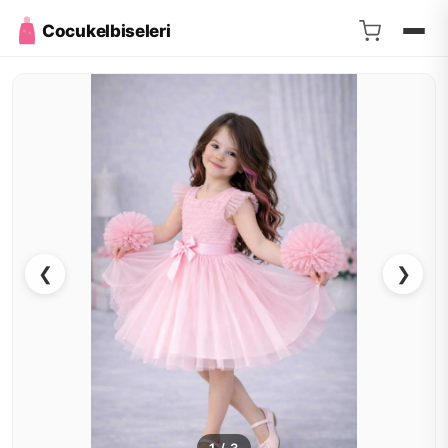
Cocukelbiseleri
❮
❯