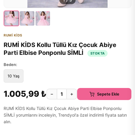
1
/
3
RUMİ KİDS
RUMİ KİDS Kollu Tüllü Kız Çocuk Abiye
Parti Elbise Ponponlu SİMLİ
STOKTA
Beden:
10 Yaş
1.005,99 ₺
−
+
Sepete Ekle
RUMİ KİDS Kollu Tüllü Kız Çocuk Abiye Parti Elbise Ponponlu
SİMLİ yorumlarını inceleyin, Trendyol'a özel indirimli fiyata satın
alın.