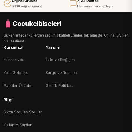
Orijinal Ürünler
7/24 Destek
%100 orijinal garanti
Her zaman yanınızdayız
Cocukelbiseleri
Güvenilir tedarikçilerden seçilmiş kaliteli ürünler, tek adreste. Orijinal ürünler,
hızlı teslimat.
Kurumsal
Yardım
Hakkımızda
İade ve Değişim
Yeni Gelenler
Kargo ve Teslimat
Popüler Ürünler
Gizlilik Politikası
Bilgi
Sıkça Sorulan Sorular
Kullanım Şartları