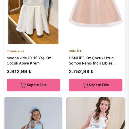
moona kids
HSNLİFE
moona kids 10-15 Yaş Kız
HSNLİFE Kız Çocuk Uzun
Çocuk Abiye Krem
Somon Rengi İncili Elbise
Doğum Günü Mezuniyet
3.912,99 ₺
2.752,99 ₺
Elbise
Sepete Ekle
Sepete Ekle