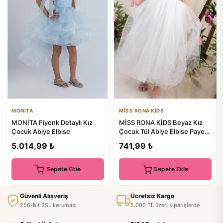
MONİTA
MİSS RONA KİDS
MONİTA Fiyonk Detaylı Kız
MİSS RONA KİDS Beyaz Kız
Çocuk Abiye Elbise
Çocuk Tül Abiye Elbise Payet
Kemerli Askılı
5.014,99 ₺
741,99 ₺
Sepete Ekle
Sepete Ekle
Güvenli Alışveriş
Ücretsiz Kargo
256-bit SSL koruması
2.000 TL üzeri siparişlerde