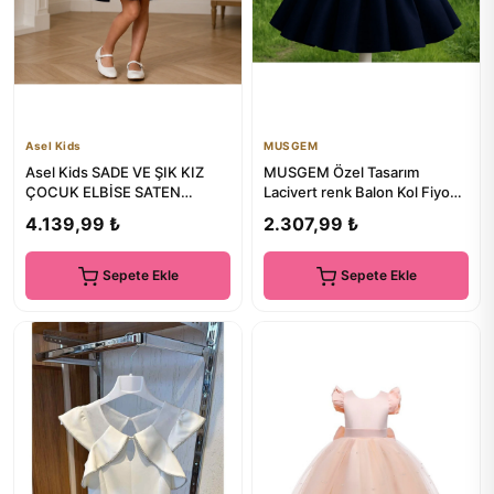
Asel Kids
MUSGEM
Asel Kids SADE VE ŞIK KIZ
MUSGEM Özel Tasarım
ÇOCUK ELBİSE SATEN
Lacivert renk Balon Kol Fiyonk
ASTARLI ARKASI FİYONKLU
Detaylı Kız Çocuk Abiye El...
4.139,99 ₺
2.307,99 ₺
Sepete Ekle
Sepete Ekle