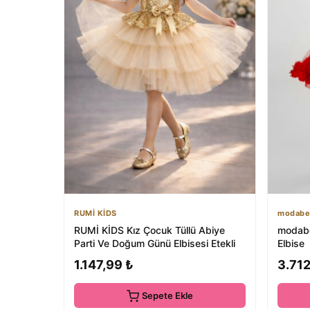
RUMİ KİDS
modabe
RUMİ KİDS Kız Çocuk Tüllü Abiye
modabes
Parti Ve Doğum Günü Elbisesi Etekli
Elbise
1.147,99 ₺
3.712
Sepete Ekle