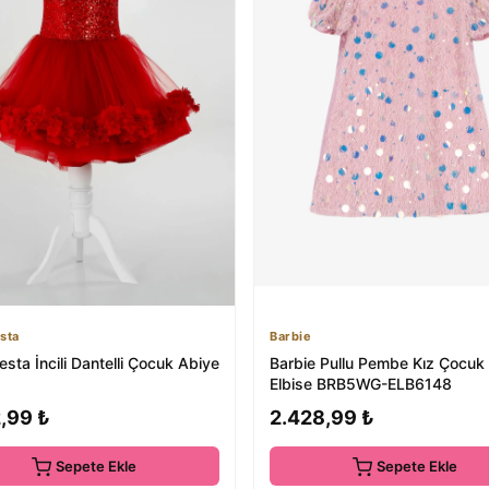
sta
Barbie
ta İncili Dantelli Çocuk Abiye
Barbie Pullu Pembe Kız Çocuk
Elbise BRB5WG-ELB6148
,99 ₺
2.428,99 ₺
Sepete Ekle
Sepete Ekle