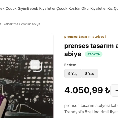
kek Çocuk Giyim
Bebek Kıyafetleri
Çocuk Kostüm
Okul Kıyafetleri
Kız Ç
si kabartmalı çocuk abiye
prenses tasarım atolyesi
prenses tasarım 
abiye
STOKTA
Beden:
9 Yaş
8 Yaş
4.050,99 ₺
prenses tasarım atolyesi kab
Trendyol'a özel indirimli fiyat