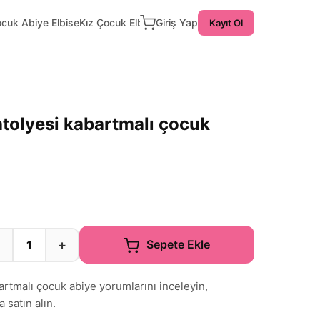
ocuk Abiye Elbise
Kız Çocuk Elbise
Giriş Yap
Kayıt Ol
atolyesi kabartmalı çocuk
−
+
Sepete Ekle
artmalı çocuk abiye yorumlarını inceleyin,
a satın alın.