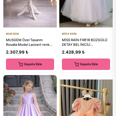
MUSGEM
MİSS RAİN
MUSGEM Özel Tasarım
MİSS RAİN FIRFIR BÜZGÜLÜ
Rosalia Model Lacivert renk
DETAY BEL İNCİLİ
Kolsuz Gül Aksesuar Detaylı
AKSESUARLI UZUN KIZ
2.307,99 ₺
2.428,99 ₺
K...
ÇOCUK ABİYE ELBİSE
Sepete Ekle
Sepete Ekle