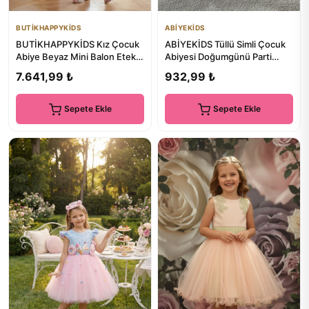
BUTİKHAPPYKİDS
ABİYEKİDS
BUTİKHAPPYKİDS Kız Çocuk
ABİYEKİDS Tüllü Simli Çocuk
Abiye Beyaz Mini Balon Etek
Abiyesi Doğumgünü Parti
Prenses Model Halter Yak...
Düğün Elbisesi 1/4 yaş ar...
7.641,99 ₺
932,99 ₺
Sepete Ekle
Sepete Ekle