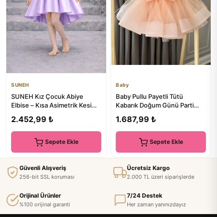
SUNEH
Baby
SUNEH Kız Çocuk Abiye
Baby Pullu Payetli Tütü
Elbise – Kısa Asimetrik Kesim,
Kabarık Doğum Günü Parti
Mezuniyet & Düğün Elbisesi
Kostüm kısa balon Kollu Abiy...
2.452,99 ₺
1.687,99 ₺
Sepete Ekle
Sepete Ekle
Güvenli Alışveriş
Ücretsiz Kargo
256-bit SSL koruması
2.000 TL üzeri siparişlerde
Orijinal Ürünler
7/24 Destek
%100 orijinal garanti
Her zaman yanınızdayız