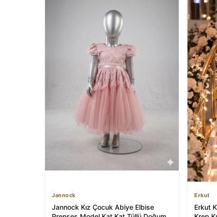
Jannock
Erkut
Jannock Kız Çocuk Abiye Elbise
Erkut 
Prenses Model Kat Kat Tüllü Doğum
Krep K