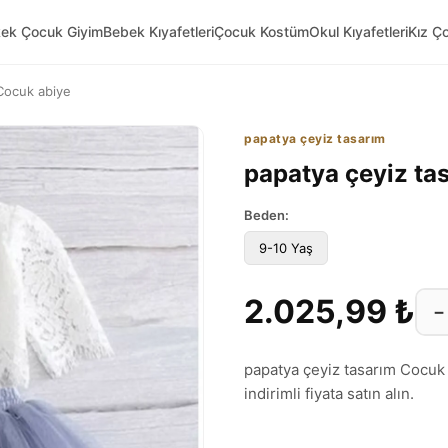
kek Çocuk Giyim
Bebek Kıyafetleri
Çocuk Kostüm
Okul Kıyafetleri
Kız Ç
Cocuk abiye
papatya çeyiz tasarım
papatya çeyiz ta
Beden:
9-10 Yaş
2.025,99 ₺
−
papatya çeyiz tasarım Cocuk 
indirimli fiyata satın alın.