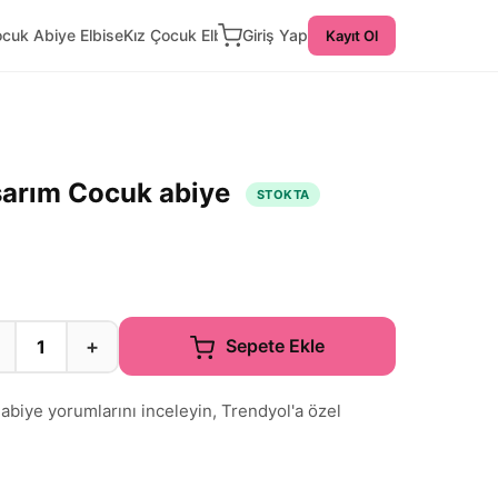
ocuk Abiye Elbise
Kız Çocuk Elbise
Giriş Yap
Kayıt Ol
sarım Cocuk abiye
STOKTA
+
Sepete Ekle
abiye yorumlarını inceleyin, Trendyol'a özel