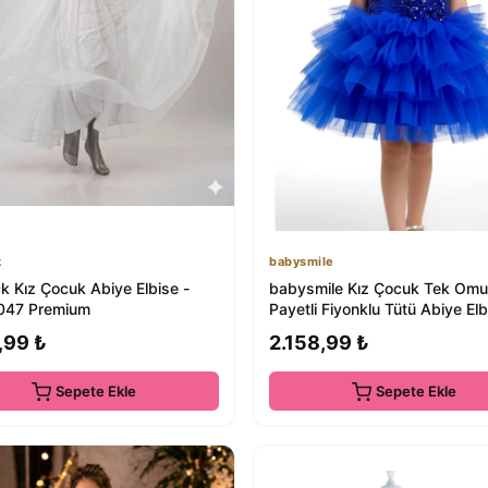
k
babysmile
k Kız Çocuk Abiye Elbise -
babysmile Kız Çocuk Tek Om
047 Premium
Payetli Fiyonklu Tütü Abiye Elb
,99 ₺
2.158,99 ₺
Sepete Ekle
Sepete Ekle