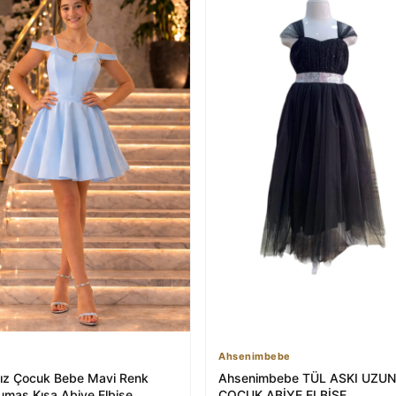
Ahsenimbebe
Kız Çocuk Bebe Mavi Renk
Ahsenimbebe TÜL ASKI UZUN
umaş Kısa Abiye Elbise
ÇOCUK ABİYE ELBİSE