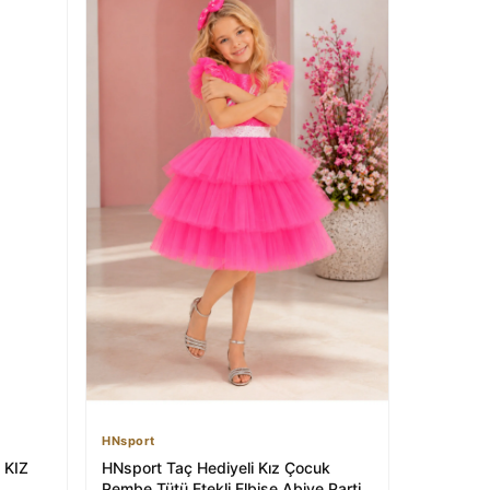
HNsport
 KIZ
HNsport Taç Hediyeli Kız Çocuk
Pembe Tütü Etekli Elbise Abiye Parti