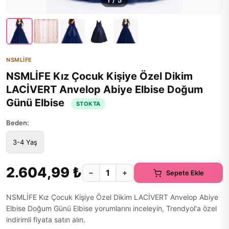
1
/
5
NSMLİFE
NSMLİFE Kız Çocuk Kişiye Özel Dikim
LACİVERT Anvelop Abiye Elbise Doğum
Günü Elbise
STOKTA
Beden:
3-4 Yaş
2.604,99 ₺
−
+
Sepete Ekle
NSMLİFE Kız Çocuk Kişiye Özel Dikim LACİVERT Anvelop Abiye
Elbise Doğum Günü Elbise yorumlarını inceleyin, Trendyol'a özel
indirimli fiyata satın alın.