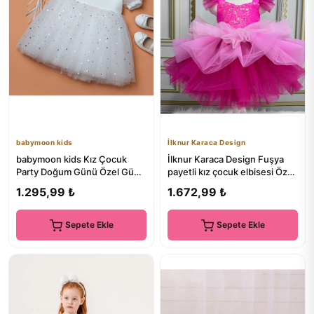
babymoon kids
İlknur Karaca Design
babymoon kids Kız Çocuk
İlknur Karaca Design Fuşya
Party Doğum Günü Özel Gün
payetli kız çocuk elbisesi Özel
Beyaz Fiyonklu Yıldızlı Tüt...
gün elbisesi doğum...
1.295,99 ₺
1.672,99 ₺
Sepete Ekle
Sepete Ekle