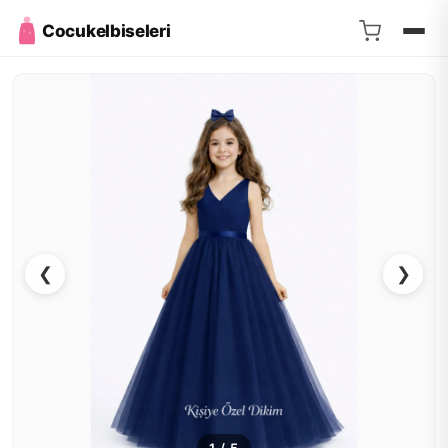
Cocukelbiseleri
❮
❯