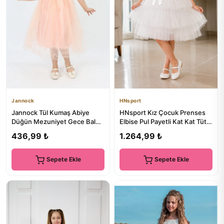
Jannock
HNsport
Jannock Tül Kumaş Abiye
HNsport Kız Çocuk Prenses
Düğün Mezuniyet Gece Balo
Elbise Pul Payetli Kat Kat Tütü
Elbise Kıyafet
Etekli Abiye Doğum ...
436,99 ₺
1.264,99 ₺
Sepete Ekle
Sepete Ekle