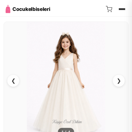
Cocukelbiseleri
❮
❯