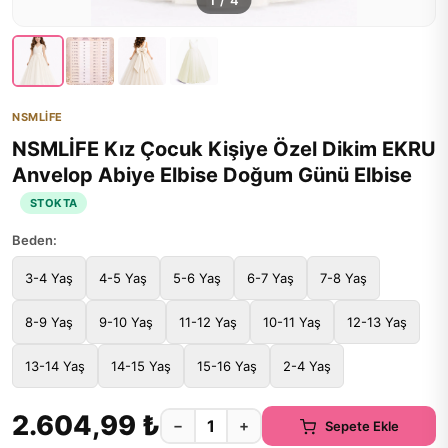
1
/
4
NSMLİFE
NSMLİFE Kız Çocuk Kişiye Özel Dikim EKRU
Anvelop Abiye Elbise Doğum Günü Elbise
STOKTA
Beden:
3-4 Yaş
4-5 Yaş
5-6 Yaş
6-7 Yaş
7-8 Yaş
8-9 Yaş
9-10 Yaş
11-12 Yaş
10-11 Yaş
12-13 Yaş
13-14 Yaş
14-15 Yaş
15-16 Yaş
2-4 Yaş
2.604,99 ₺
−
+
Sepete Ekle