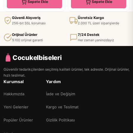
Sepete Ekle
Sepete Ekle
Güvenli Alışveriş
Ücretsiz Kargo
256-bit SSL koruması
2.000 TL üzeri siparişlerde
Orijinal Ürünler
7/24 Destek
%100 orijinal garanti
Her zaman yanınızdayız
Cocukelbiseleri
Güvenilir tedarikçilerden seçilmiş kaliteli ürünler, tek adreste. Orijinal ürünler,
hızlı teslimat.
Kurumsal
Yardım
Hakkımızda
İade ve Değişim
Yeni Gelenler
Kargo ve Teslimat
Popüler Ürünler
Gizlilik Politikası