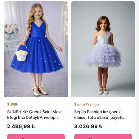
SUNEH
Seplin Fashion
SUNEH Kız Çocuk Saks Mavi
Seplin Fashion kız çocuk
Eteği İnci Detaylı Anvelop
elbise, tütü elbise, payetli
Yaka Mini Sade Balo & Do...
elbise, prenses elbise,...
2.496,99 ₺
3.036,99 ₺