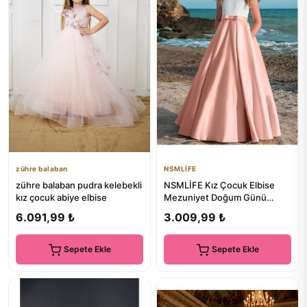
zühre balaban
NSMLİFE
zühre balaban pudra kelebekli
NSMLİFE Kız Çocuk Elbise
kız çocuk abiye elbise
Mezuniyet Doğum Günü
Elbise Saten Elbise Çocuk
6.091,99 ₺
3.009,99 ₺
Abiye...
Sepete Ekle
Sepete Ekle