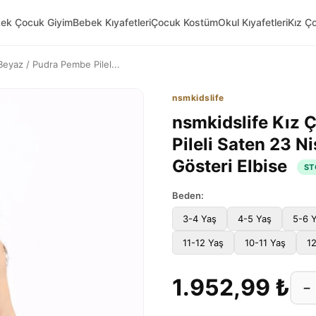
kek Çocuk Giyim
Bebek Kıyafetleri
Çocuk Kostüm
Okul Kıyafetleri
Kız Ç
Beyaz / Pudra Pembe Pilel...
nsmkidslife
nsmkidslife Kız 
Pileli Saten 23 N
Gösteri Elbise
ST
Beden:
3-4 Yaş
4-5 Yaş
5-6 
11-12 Yaş
10-11 Yaş
1
1.952,99 ₺
−