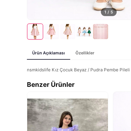
1
/
5
Ürün Açıklaması
Özellikler
nsmkidslife Kız Çocuk Beyaz / Pudra Pembe Pileli Sa
Benzer Ürünler