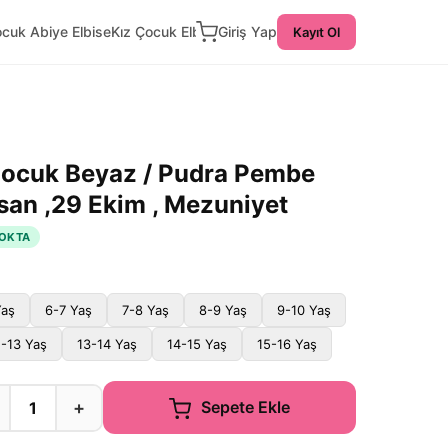
ocuk Abiye Elbise
Kız Çocuk Elbise
Giriş Yap
Kayıt Ol
Çocuk Beyaz / Pudra Pembe
isan ,29 Ekim , Mezuniyet
OKTA
Yaş
6-7 Yaş
7-8 Yaş
8-9 Yaş
9-10 Yaş
2-13 Yaş
13-14 Yaş
14-15 Yaş
15-16 Yaş
+
Sepete Ekle