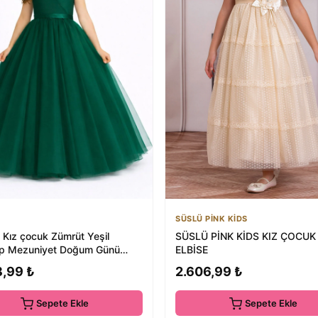
SÜSLÜ PİNK KİDS
Kız çocuk Zümrüt Yeşil
SÜSLÜ PİNK KİDS KIZ ÇOCUK
p Mezuniyet Doğum Günü
ELBİSE
8,99 ₺
2.606,99 ₺
Sepete Ekle
Sepete Ekle