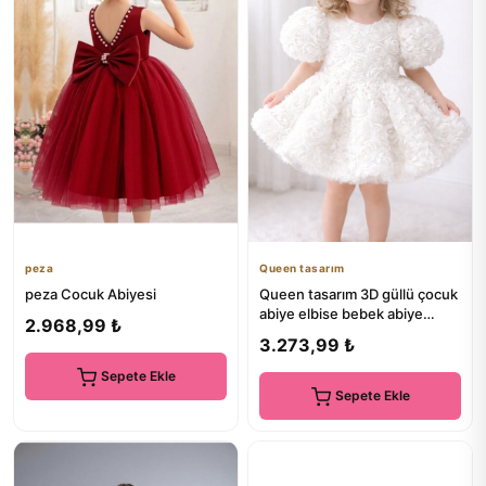
peza
Queen tasarım
peza Cocuk Abiyesi
Queen tasarım 3D güllü çocuk
abiye elbise bebek abiye
2.968,99 ₺
doğumgünü elbisesi
3.273,99 ₺
Sepete Ekle
Sepete Ekle