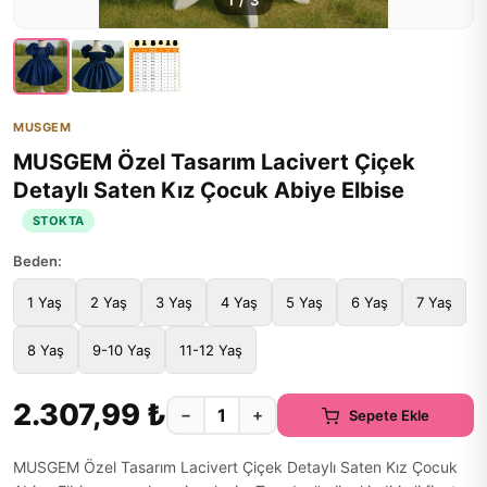
1
/
3
MUSGEM
MUSGEM Özel Tasarım Lacivert Çiçek
Detaylı Saten Kız Çocuk Abiye Elbise
STOKTA
Beden:
1 Yaş
2 Yaş
3 Yaş
4 Yaş
5 Yaş
6 Yaş
7 Yaş
8 Yaş
9-10 Yaş
11-12 Yaş
2.307,99 ₺
−
+
Sepete Ekle
MUSGEM Özel Tasarım Lacivert Çiçek Detaylı Saten Kız Çocuk