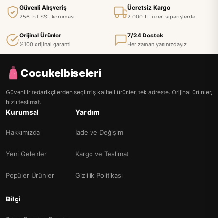
Güvenli Alışveriş
Ücretsiz Kargo
256-bit SSL koruması
2.000 TL üzeri siparişlerde
Orijinal Ürünler
7/24 Destek
%100 orijinal garanti
Her zaman yanınızdayız
Cocukelbiseleri
Güvenilir tedarikçilerden seçilmiş kaliteli ürünler, tek adreste. Orijinal ürünler,
hızlı teslimat.
Kurumsal
Yardım
Hakkımızda
İade ve Değişim
Yeni Gelenler
Kargo ve Teslimat
Popüler Ürünler
Gizlilik Politikası
Bilgi