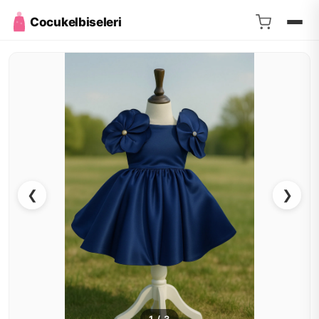
Cocukelbiseleri
❮
❯