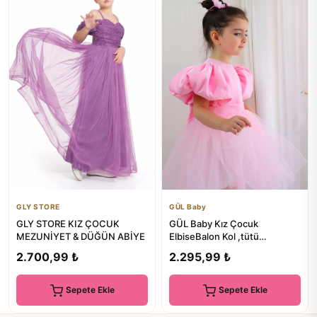
GLY STORE
GÜL Baby
GLY STORE KIZ ÇOCUK
GÜL Baby Kız Çocuk
MEZUNİYET & DÜĞÜN ABİYE
ElbiseBalon Kol ,tütü
Elbise,doğum Günü Elbisesi,
2.700,99 ₺
2.295,99 ₺
Abiye
Sepete Ekle
Sepete Ekle