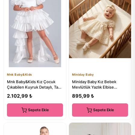
Mnk Baby&Kids
Miniday Baby
Mnk Baby&Kids Kız Çocuk
Miniday Baby Kız Bebek
Çıkabilen Kuyruk Detaylı, Taçlı
Mevlütlük Yazlık Elbise
Aspendos Abiye Parti ...
Bandanalı Dantelli Yeni doğan
2.102,99 ₺
895,99 ₺
...
Sepete Ekle
Sepete Ekle