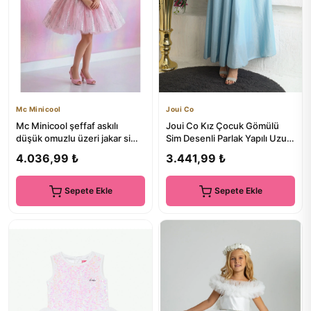
Mc Minicool
Joui Co
Mc Minicool şeffaf askılı
Joui Co Kız Çocuk Gömülü
düşük omuzlu üzeri jakar sim
Sim Desenli Parlak Yapılı Uzun
detaylı omuzlar tüylü ...
Abiye Elbise
4.036,99 ₺
3.441,99 ₺
Sepete Ekle
Sepete Ekle