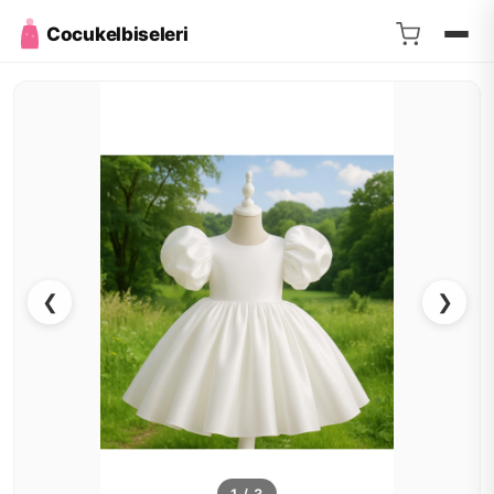
Cocukelbiseleri
❮
❯