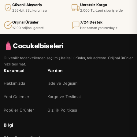
Güvenli Alışveriş
Ücretsiz Kargo
256-bit SSL koruması
2.000 TL üzeri siparişlerde
Orijinal Ürünler
7/24 Destek
%100 orijinal garanti
Her zaman yanınızdayız
Cocukelbiseleri
Güvenilir tedarikçilerden seçilmiş kaliteli ürünler, tek adreste. Orijinal ürünler,
hızlı teslimat.
Kurumsal
Yardım
Hakkımızda
İade ve Değişim
Yeni Gelenler
Kargo ve Teslimat
Popüler Ürünler
Gizlilik Politikası
Bilgi