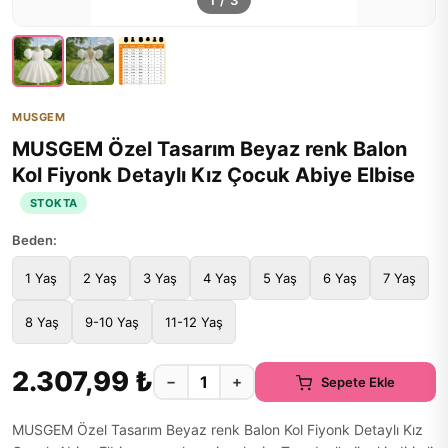
1
/
3
MUSGEM
MUSGEM Özel Tasarım Beyaz renk Balon
Kol Fiyonk Detaylı Kız Çocuk Abiye Elbise
STOKTA
Beden:
1 Yaş
2 Yaş
3 Yaş
4 Yaş
5 Yaş
6 Yaş
7 Yaş
8 Yaş
9-10 Yaş
11-12 Yaş
2.307,99 ₺
−
+
Sepete Ekle
MUSGEM Özel Tasarım Beyaz renk Balon Kol Fiyonk Detaylı Kız