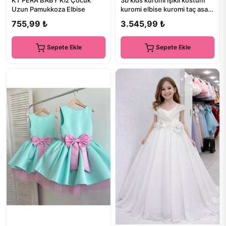
KT PERA BABY Kız Çocuk
3b kids kuromi ışıklı kostüm
Uzun Pamukkoza Elbise
kuromi elbise kuromi taç asa
kuromi siyah özel t...
755,99 ₺
3.545,99 ₺
Sepete Ekle
Sepete Ekle