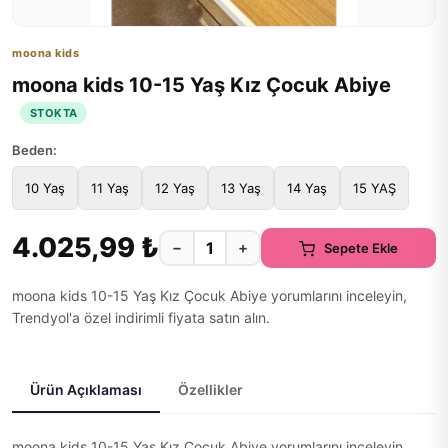
moona kids
moona kids 10-15 Yaş Kız Çocuk Abiye
STOKTA
Beden:
10 Yaş
11 Yaş
12 Yaş
13 Yaş
14 Yaş
15 YAŞ
4.025,99 ₺
−
+
Sepete Ekle
moona kids 10-15 Yaş Kız Çocuk Abiye yorumlarını inceleyin,
Trendyol'a özel indirimli fiyata satın alın.
Ürün Açıklaması
Özellikler
moona kids 10-15 Yaş Kız Çocuk Abiye yorumlarını inceleyin,