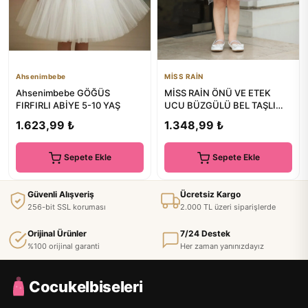
Ahsenimbebe
MİSS RAİN
Ahsenimbebe GÖĞÜS
MİSS RAİN ÖNÜ VE ETEK
FIRFIRLI ABİYE 5-10 YAŞ
UCU BÜZGÜLÜ BEL TAŞLI
FIRFIRLI SATEN TÜL KIZ
1.623,99 ₺
1.348,99 ₺
ÇOCUK ABİY...
Sepete Ekle
Sepete Ekle
Güvenli Alışveriş
Ücretsiz Kargo
256-bit SSL koruması
2.000 TL üzeri siparişlerde
Orijinal Ürünler
7/24 Destek
%100 orijinal garanti
Her zaman yanınızdayız
Cocukelbiseleri