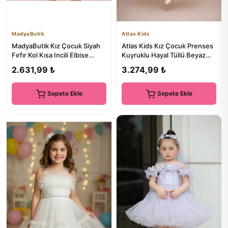
MadyaButik
Atlas Kids
MadyaButik Kız Çocuk Siyah
Atlas Kids Kız Çocuk Prenses
Fırfır Kol Kısa Incili Elbise
Kuyruklu Hayal Tüllü Beyaz
Mezuniyet Doğum Günü...
Abiye Elbise – Özel T...
2.631,99 ₺
3.274,99 ₺
Sepete Ekle
Sepete Ekle