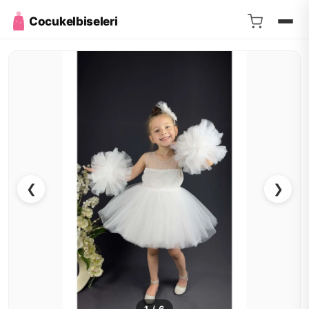
Cocukelbiseleri
❮
❯