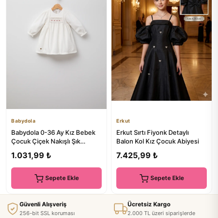
Babydola
Erkut
Babydola 0-36 Ay Kız Bebek
Erkut Sırtı Fiyonk Detaylı
Çocuk Çiçek Nakışlı Şık
Balon Kol Kız Çocuk Abiyesi
Bayramlık Nostaljik Kadife...
1.031,99 ₺
7.425,99 ₺
Sepete Ekle
Sepete Ekle
Güvenli Alışveriş
Ücretsiz Kargo
256-bit SSL koruması
2.000 TL üzeri siparişlerde