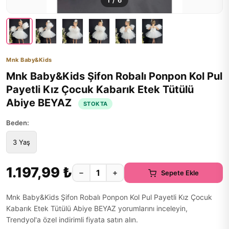
1
/
6
Mnk Baby&Kids
Mnk Baby&Kids Şifon Robalı Ponpon Kol Pul
Payetli Kız Çocuk Kabarık Etek Tütülü
Abiye BEYAZ
STOKTA
Beden:
3 Yaş
1.197,99 ₺
−
+
Sepete Ekle
Mnk Baby&Kids Şifon Robalı Ponpon Kol Pul Payetli Kız Çocuk
Kabarık Etek Tütülü Abiye BEYAZ yorumlarını inceleyin,
Trendyol'a özel indirimli fiyata satın alın.