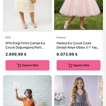
DFN
Pamina
DFN Eteği Fırfırlı Çantalı Kız
Pamina Kız Çocuk Çiçek
Çocuk Doğumgünü/Parti
Detaylı Abiye Elbise 3-7 Yaş
Elbisesi
PUDRA
2.699,99 ₺
6.073,99 ₺
Sepete Ekle
Sepete Ekle