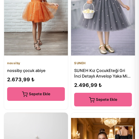
nossiby
SUNEH
nossiby çocuk abiye
SUNEH Kız ÇocukEteği Gri
İnci Detaylı Anvelop Yaka Mini
2.673,99 ₺
Sade Balo & Doğum Gün...
2.496,99 ₺
Sepete Ekle
Sepete Ekle