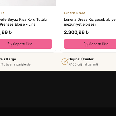
lle
Luneria Dress
lle Beyaz Kısa Kollu Tütülü
Luneria Dress Kız çocuk abiye
Prenses Elbise - Lina
mezuniyet elbisesi
,99 ₺
2.300,99 ₺
Sepete Ekle
Sepete Ekle
tsiz Kargo
Orijinal Ürünler
 TL üzeri siparişlerde
%100 orijinal garanti