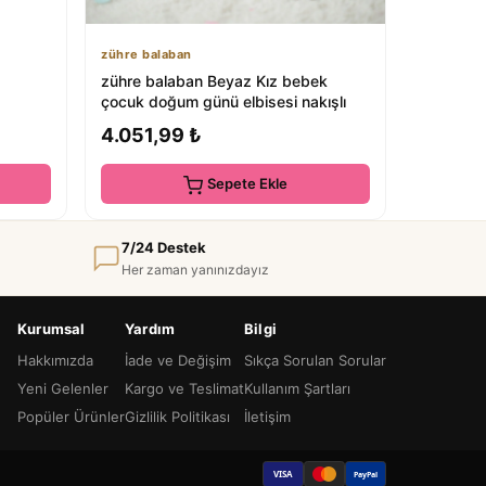
zühre balaban
zühre balaban Beyaz Kız bebek
çocuk doğum günü elbisesi nakışlı
4.051,99 ₺
Sepete Ekle
7/24 Destek
Her zaman yanınızdayız
Kurumsal
Yardım
Bilgi
Hakkımızda
İade ve Değişim
Sıkça Sorulan Sorular
Yeni Gelenler
Kargo ve Teslimat
Kullanım Şartları
Popüler Ürünler
Gizlilik Politikası
İletişim
VISA
PayPal