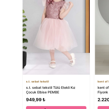
s.t. sebat tekstil
kent of 
s.t. sebat tekstil Tütü Etekli Kız
kent of
Çocuk Elbise PEMBE
Fiyonk
Lastikli
949,99 ₺
2.220