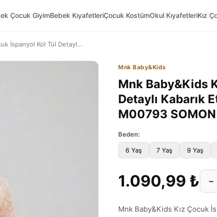
kek Çocuk Giyim
Bebek Kıyafetleri
Çocuk Kostüm
Okul Kıyafetleri
Kız Ç
k İspanyol Kol Tül Detayl...
Mnk Baby&Kids
Mnk Baby&Kids Kı
Detaylı Kabarık E
M00793 SOMO
Beden:
6 Yaş
7 Yaş
9 Yaş
1.090,99 ₺
−
Mnk Baby&Kids Kız Çocuk İspa