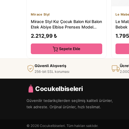
Mirace Styl
Le Mabe
Mirace Styl Kız Çocuk Balon Kol Balon
Le Mabe
Etek Abiye Elbise Prenses Model
Bebek 
Doğum G...
2.212,99 ₺
1.795
Sepete Ekle
Güvenli Alışveriş
Ücre
256-bit SSL koruması
2.000
Cocukelbiseleri
Güvenilir tedarikçilerden seçilmiş kaliteli ürünler,
tek adreste. Orijinal ürünler, hızlı teslimat.
© 2026 Cocukelbiseleri. Tüm hakları saklıdır.