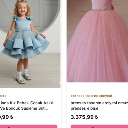
kıds
prenses tasarım atolyesi
 kıds Kız Bebek-Çocuk Askılı
prenses tasarım atolyesi omuz fı
 Ve Boncuk Süsleme Sırt
prenses elbise
 Ka...
,99 ₺
3.375,99 ₺