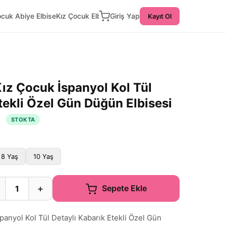
ocuk Abiye Elbise
Kız Çocuk Elbise
Giriş Yap
Kayıt Ol
z Çocuk İspanyol Kol Tül
tekli Özel Gün Düğün Elbisesi
N
STOKTA
8 Yaş
10 Yaş
+
Sepete Ekle
nyol Kol Tül Detaylı Kabarık Etekli Özel Gün