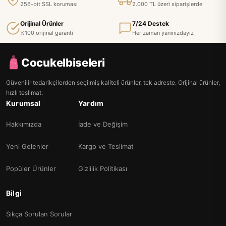
256-bit SSL koruması
2.000 TL üzeri siparişlerde
Orijinal Ürünler
7/24 Destek
%100 orijinal garanti
Her zaman yanınızdayız
Cocukelbiseleri
Güvenilir tedarikçilerden seçilmiş kaliteli ürünler, tek adreste. Orijinal ürünler,
hızlı teslimat.
Kurumsal
Yardım
Hakkımızda
İade ve Değişim
Yeni Gelenler
Kargo ve Teslimat
Popüler Ürünler
Gizlilik Politikası
Bilgi
Sıkça Sorulan Sorular