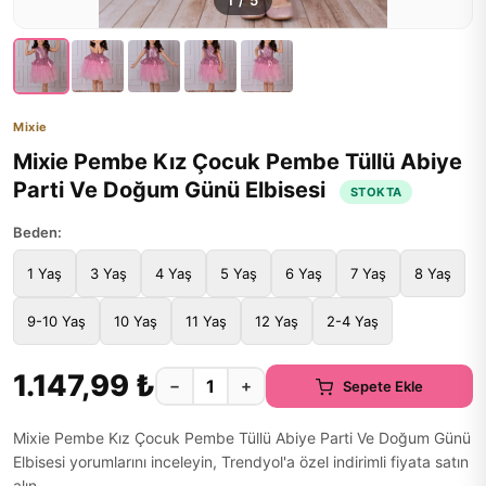
1
/
5
Mixie
Mixie Pembe Kız Çocuk Pembe Tüllü Abiye
Parti Ve Doğum Günü Elbisesi
STOKTA
Beden:
1 Yaş
3 Yaş
4 Yaş
5 Yaş
6 Yaş
7 Yaş
8 Yaş
9-10 Yaş
10 Yaş
11 Yaş
12 Yaş
2-4 Yaş
1.147,99 ₺
−
+
Sepete Ekle
Mixie Pembe Kız Çocuk Pembe Tüllü Abiye Parti Ve Doğum Günü
Elbisesi yorumlarını inceleyin, Trendyol'a özel indirimli fiyata satın
alın.