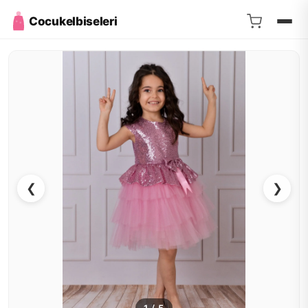
Cocukelbiseleri
❮
❯