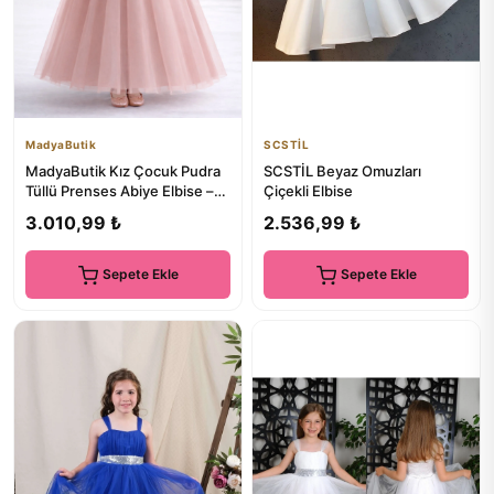
MadyaButik
SCSTİL
MadyaButik Kız Çocuk Pudra
SCSTİL Beyaz Omuzları
Tüllü Prenses Abiye Elbise –
Çiçekli Elbise
Fırfır Kollu, Sırt Fi...
3.010,99 ₺
2.536,99 ₺
Sepete Ekle
Sepete Ekle