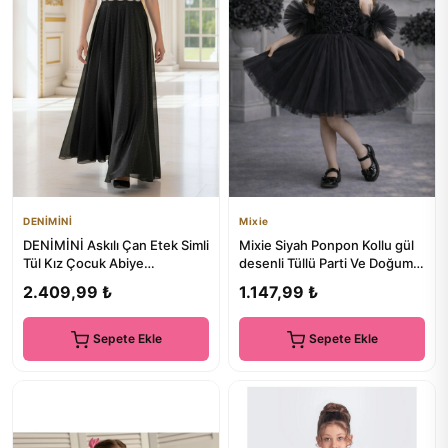
DENİMİNİ
Mixie
DENİMİNİ Askılı Çan Etek Simli
Mixie Siyah Ponpon Kollu gül
Tül Kız Çocuk Abiye
desenli Tüllü Parti Ve Doğum
Mezuniyet Elbisesi DNM314A
Günü Elbisesi Abiye
2.409,99 ₺
1.147,99 ₺
Sepete Ekle
Sepete Ekle