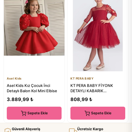
Asel Kids
KT PERA BABY
Asel Kids Kız Çocuk İnci
KT PERA BABY FİYONK
Detaylı Balon Kol Mini Elbise
DETAYLI KABARIK
MEZUNİYET BAYRAM 23
3.889,99 ₺
808,99 ₺
NİSAN PARTİ ELBİSESİ
Sepete Ekle
Sepete Ekle
Güvenli Alışveriş
Ücretsiz Kargo