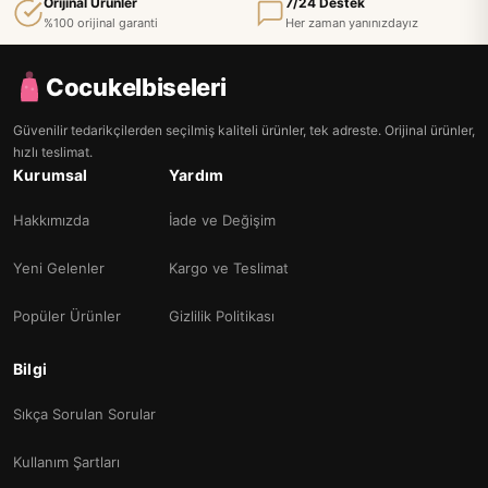
Orijinal Ürünler
7/24 Destek
%100 orijinal garanti
Her zaman yanınızdayız
Cocukelbiseleri
Güvenilir tedarikçilerden seçilmiş kaliteli ürünler, tek adreste. Orijinal ürünler,
hızlı teslimat.
Kurumsal
Yardım
Hakkımızda
İade ve Değişim
Yeni Gelenler
Kargo ve Teslimat
Popüler Ürünler
Gizlilik Politikası
Bilgi
Sıkça Sorulan Sorular
Kullanım Şartları