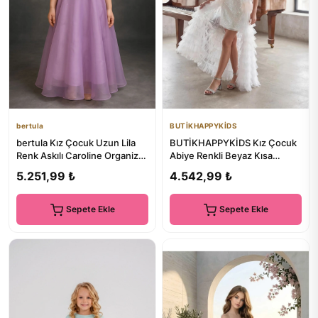
bertula
BUTİKHAPPYKİDS
bertula Kız Çocuk Uzun Lila
BUTİKHAPPYKİDS Kız Çocuk
Renk Askılı Caroline Organize
Abiye Renkli Beyaz Kısa
Kumaş Abiye Elbise ...
Payetli Mini Etekleri Kat Ka...
5.251,99 ₺
4.542,99 ₺
Sepete Ekle
Sepete Ekle