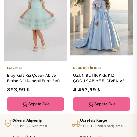
Eray Kids
UZUN BUTİK Kids
Eray Kids Kız Çocuk Abiye
UZUN BUTİK Kids KIZ
Elbise Gül Desenli Eteği Fırfırlı
ÇOCUK ABİYE ELDİVEN VE
4-7 Yaş
TARLATANLI MEZUNİYET ,
893,99 ₺
4.453,99 ₺
DÜĞÜN, ÖZEL...
Sepete Ekle
Sepete Ekle
Güvenli Alışveriş
Ücretsiz Kargo
256-bit SSL koruması
2.000 TL üzeri siparişlerde