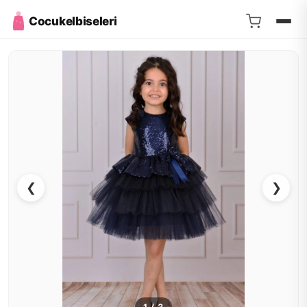
Cocukelbiseleri
❮
❯