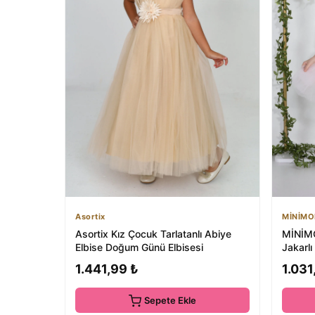
Asortix
MİNİM
Asortix Kız Çocuk Tarlatanlı Abiye
MİNİMO
Elbise Doğum Günü Elbisesi
Jakarlı
Abiye E
1.441,99 ₺
1.031
Sepete Ekle