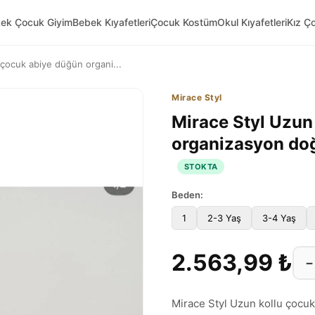
kek Çocuk Giyim
Bebek Kıyafetleri
Çocuk Kostüm
Okul Kıyafetleri
Kız Ç
 çocuk abiye düğün organi...
Mirace Styl
Mirace Styl Uzun
organizasyon do
STOKTA
Beden:
1
2-3 Yaş
3-4 Yaş
2.563,99 ₺
−
Mirace Styl Uzun kollu çoc