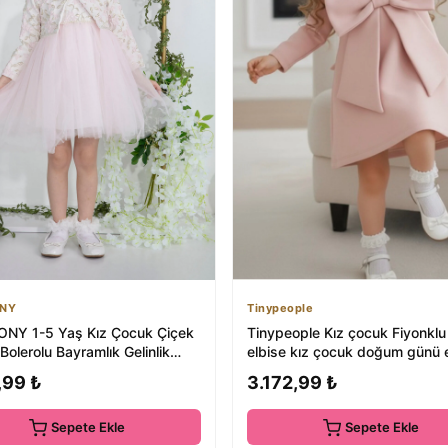
ONY
Tinypeople
NY 1-5 Yaş Kız Çocuk Çiçek
Tinypeople Kız çocuk Fiyonklu
 Bolerolu Bayramlık Gelinlik
elbise kız çocuk doğum günü e
l...
çocuk ...
,99 ₺
3.172,99 ₺
Sepete Ekle
Sepete Ekle