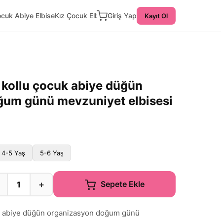
ocuk Abiye Elbise
Kız Çocuk Elbise
Giriş Yap
Kayıt Ol
 kollu çocuk abiye düğün
ğum günü mevzuniyet elbisesi
4-5 Yaş
5-6 Yaş
+
Sepete Ekle
uk abiye düğün organizasyon doğum günü