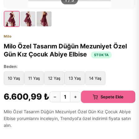
1
/
3
Milo
Milo Özel Tasarım Düğün Mezuniyet Özel
Gün Kız Çocuk Abiye Elbise
STOKTA
Beden:
10 Yaş
11 Yaş
12 Yaş
13 Yaş
14 Yaş
6.600,99 ₺
−
+
Sepete Ekle
Milo Özel Tasarım Düğün Mezuniyet Özel Gün Kız Çocuk Abiye
Elbise yorumlarını inceleyin, Trendyol'a özel indirimli fiyata satın
alın.