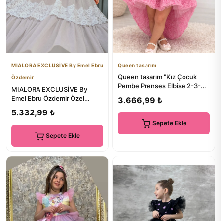
MIALORA EXCLUSİVE By Emel Ebru
Queen tasarım
Queen tasarım "Kız Çocuk
Özdemir
Pembe Prenses Elbise 2-3-4-
MIALORA EXCLUSİVE By
5 Yaş Doğum Günü Elbisesi"
Emel Ebru Özdemir Özel
3.666,99 ₺
Tasarım Kız Çocuk Elbise,
5.332,99 ₺
Vintage...
Sepete Ekle
Sepete Ekle