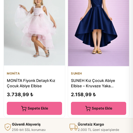
MONİTA
SUNEH
MONİTA Fiyonk Detaylı Kız
SUNEH Kız Çocuk Abiye
Çocuk Abiye Elbise
Elbise – Kruvaze Yaka
Asimetrik Kesim, Mezuniyet &
3.738,99 ₺
2.158,99 ₺
Düğü...
Sepete Ekle
Sepete Ekle
Güvenli Alışveriş
Ücretsiz Kargo
256-bit SSL koruması
2.000 TL üzeri siparişlerde