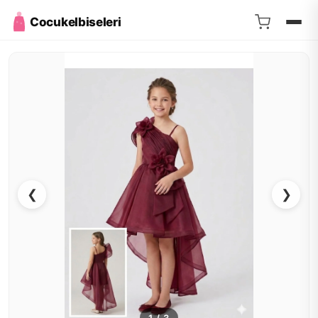
Cocukelbiseleri
❮
❯