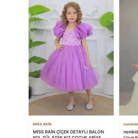
MİSS RAİN
nsmkids
MİSS RAİN ÇİÇEK DETAYLI BALON
nsmkid
KOL TÜL ETEK KIZ ÇOCUK ABİYE
Uzun K