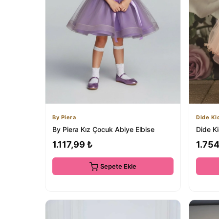
By Piera
Dide Ki
By Piera Kız Çocuk Abiye Elbise
Dide K
1.117,99 ₺
1.754
Sepete Ekle