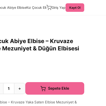
ocuk Abiye Elbise
Kız Çocuk Elbise
Giriş Yap
Kayıt Ol
cuk Abiye Elbise – Kruvaze
e Mezuniyet & Düğün Elbisesi
+
Sepete Ekle
lbise – Kruvaze Yaka Saten Elbise Mezuniyet &