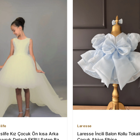
life
Laresse
slife Kız Çocuk Ön kısa Arka
Laresse İncili Balon Kollu Tokal
uyruk Detaylı EKRU Saten Balo
Çocuk Abiye Elbise