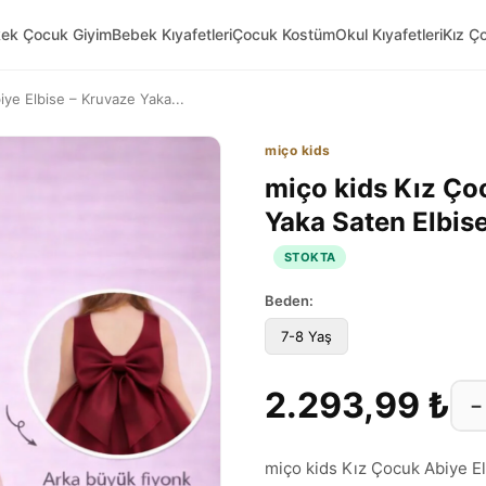
kek Çocuk Giyim
Bebek Kıyafetleri
Çocuk Kostüm
Okul Kıyafetleri
Kız Ç
iye Elbise – Kruvaze Yaka...
miço kids
miço kids Kız Ço
Yaka Saten Elbis
STOKTA
Beden:
7-8 Yaş
2.293,99 ₺
−
miço kids Kız Çocuk Abiye E