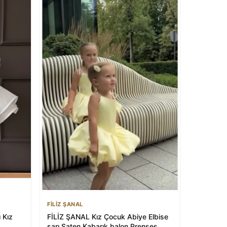
FİLİZ ŞANAL
ı Kız
FİLİZ ŞANAL Kız Çocuk Abiye Elbise
sarı Saten Kabarık balon Prenses