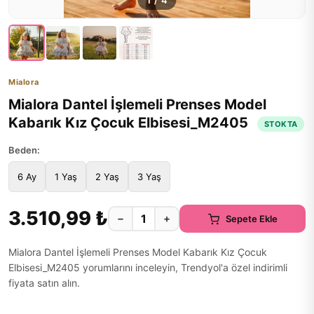
1
/
4
Mialora
Mialora Dantel İşlemeli Prenses Model
Kabarık Kız Çocuk Elbisesi_M2405
STOKTA
Beden:
6 Ay
1 Yaş
2 Yaş
3 Yaş
3.510,99 ₺
−
+
Sepete Ekle
Mialora Dantel İşlemeli Prenses Model Kabarık Kız Çocuk
Elbisesi_M2405 yorumlarını inceleyin, Trendyol'a özel indirimli
fiyata satın alın.