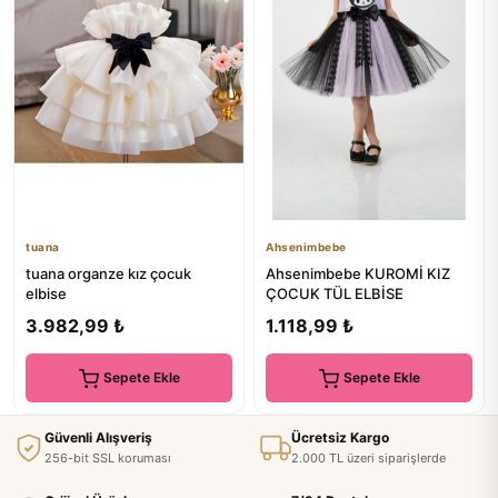
tuana
Ahsenimbebe
tuana organze kız çocuk
Ahsenimbebe KUROMİ KIZ
elbise
ÇOCUK TÜL ELBİSE
3.982,99 ₺
1.118,99 ₺
Sepete Ekle
Sepete Ekle
Güvenli Alışveriş
Ücretsiz Kargo
256-bit SSL koruması
2.000 TL üzeri siparişlerde