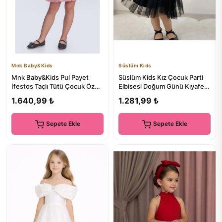
Mnk Baby&Kids
Süslüm Kids
Mnk Baby&Kids Pul Payet
Süslüm Kids Kız Çocuk Parti
İfestos Taçlı Tütü Çocuk Özel
Elbisesi Doğum Günü Kıyafeti
Gün Abiye M00743 SİYAH
3 lü Konbin Saç Band...
1.640,99 ₺
1.281,99 ₺
Sepete Ekle
Sepete Ekle