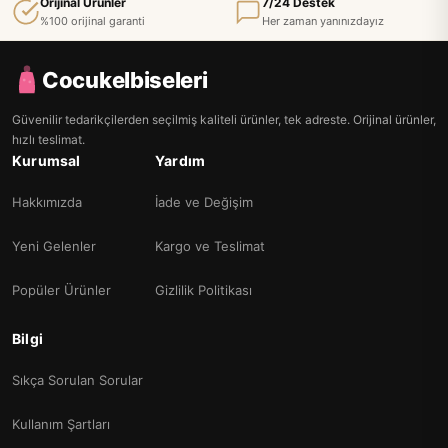
Orijinal Ürünler
7/24 Destek
%100 orijinal garanti
Her zaman yanınızdayız
Cocukelbiseleri
Güvenilir tedarikçilerden seçilmiş kaliteli ürünler, tek adreste. Orijinal ürünler,
hızlı teslimat.
Kurumsal
Yardım
Hakkımızda
İade ve Değişim
Yeni Gelenler
Kargo ve Teslimat
Popüler Ürünler
Gizlilik Politikası
Bilgi
Sıkça Sorulan Sorular
Kullanım Şartları