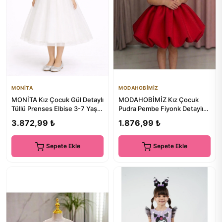
MONİTA
MODAHOBİMİZ
MONİTA Kız Çocuk Gül Detaylı
MODAHOBİMİZ Kız Çocuk
Tüllü Prenses Elbise 3-7 Yaş –
Pudra Pembe Fiyonk Detaylı
Özel Gün & Davet ...
Balon Etek Abiye Elbise
3.872,99 ₺
1.876,99 ₺
Özel...
Sepete Ekle
Sepete Ekle