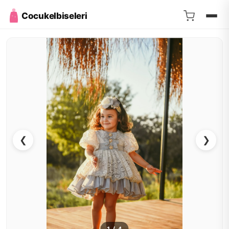
Cocukelbiseleri
❮
❯