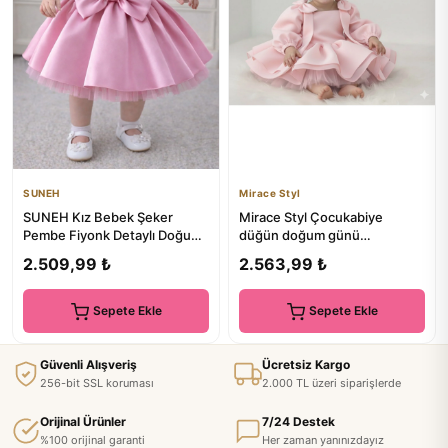
SUNEH
Mirace Styl
SUNEH Kız Bebek Şeker
Mirace Styl Çocukabiye
Pembe Fiyonk Detaylı Doğum
düğün doğum günü
Günü , Özel Gün Elbise
organizasyon elbisesi
2.509,99 ₺
2.563,99 ₺
Sepete Ekle
Sepete Ekle
Güvenli Alışveriş
Ücretsiz Kargo
256-bit SSL koruması
2.000 TL üzeri siparişlerde
Orijinal Ürünler
7/24 Destek
%100 orijinal garanti
Her zaman yanınızdayız