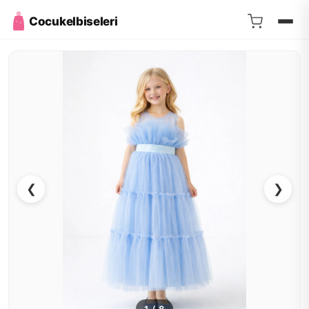
Cocukelbiseleri
❮
❯