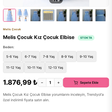
1
/
8
Melis Çocuk
Melis Çocuk Kız Çocuk Elbise
STOKTA
Beden:
5-6 Yaş
6-7 Yaş
7-8 Yaş
8-9 Yaş
9-10 Yaş
11-12 Yaş
10-11 Yaş
12-13 Yaş
1.876,99 ₺
−
+
Sepete Ekle
Melis Çocuk Kız Çocuk Elbise yorumlarını inceleyin, Trendyol'a
özel indirimli fiyata satın alın.