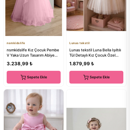
nsmkidslife
Lunas tekstil
nsmkidslife Kız Çocuk Pembe
Lunas tekstil Luna Bella Işıltılı
V Yaka Uzun Tasarım Abiye
Tül Detaylı Kız Çocuk Özel
Elbise Mezuniyet Elbise
Gün ve Doğum Gün...
3.238,99 ₺
1.879,99 ₺
Sepete Ekle
Sepete Ekle