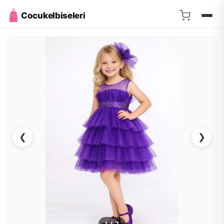
Cocukelbiseleri
❮
❯