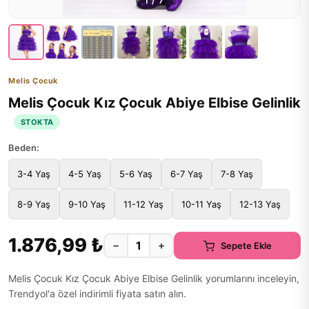
1
/
7
Melis Çocuk
Melis Çocuk Kız Çocuk Abiye Elbise Gelinlik
STOKTA
Beden:
3-4 Yaş
4-5 Yaş
5-6 Yaş
6-7 Yaş
7-8 Yaş
8-9 Yaş
9-10 Yaş
11-12 Yaş
10-11 Yaş
12-13 Yaş
1.876,99 ₺
−
+
Sepete Ekle
Melis Çocuk Kız Çocuk Abiye Elbise Gelinlik yorumlarını inceleyin,
Trendyol'a özel indirimli fiyata satın alın.