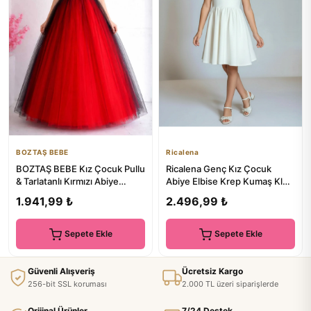
BOZTAŞ BEBE
Ricalena
BOZTAŞ BEBE Kız Çocuk Pullu
Ricalena Genç Kız Çocuk
& Tarlatanlı Kırmızı Abiye
Abiye Elbise Krep Kumaş Kloş
Elbise
Mini Taş Detaylı Askılı ...
1.941,99 ₺
2.496,99 ₺
Sepete Ekle
Sepete Ekle
Güvenli Alışveriş
Ücretsiz Kargo
256-bit SSL koruması
2.000 TL üzeri siparişlerde
Orijinal Ürünler
7/24 Destek