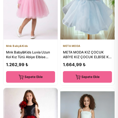
Mnk Baby&Kids
META MODA
Mnk Baby&Kids Luvia Uzun
META MODA KIZ ÇOCUK
Kol Kız Tütü Abiye Elbise
ABİYE KIZ ÇOCUK ELBİSE KIZ
M00810 PEMBE
ÇOCUK ELBİSE KARPUZ KOL
1.262,99 ₺
1.664,99 ₺
KAROLİ...
Sepete Ekle
Sepete Ekle