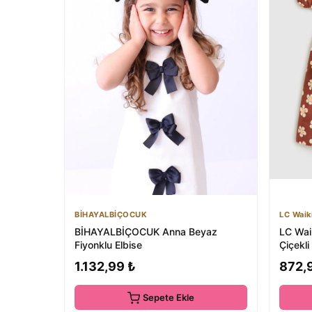
BİHAYALBİÇOCUK
LC Waik
BİHAYALBİÇOCUK Anna Beyaz
LC Wai
Fiyonklu Elbise
Çiçekli
1.132,99 ₺
872,
Sepete Ekle