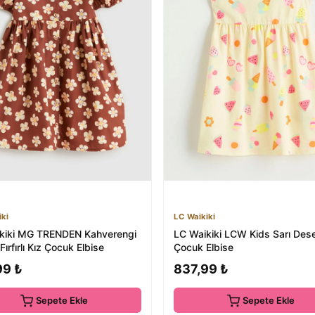
iki
LC Waikiki
kiki MG TRENDEN Kahverengi
LC Waikiki LCW Kids Sarı Dese
 Fırfırlı Kız Çocuk Elbise
Çocuk Elbise
99 ₺
837,99 ₺
Sepete Ekle
Sepete Ekle