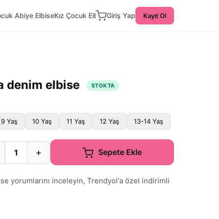
ocuk Abiye Elbise
Kız Çocuk Elbise
Giriş Yap
Kayıt Ol
 denim elbise
STOKTA
9 Yaş
10 Yaş
11 Yaş
12 Yaş
13-14 Yaş
+
Sepete Ekle
 yorumlarını inceleyin, Trendyol'a özel indirimli