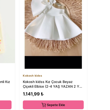
Kokosh kidss
nli Kız
Kokosh kidss Kız Çocuk Beyaz
Çiçekli Elbise (2-4 YAŞ YAZAN 2 YAŞ
IÇİN UYGUNDUR)
1.141,99 ₺
Sepete Ekle