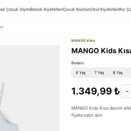
kek Çocuk Giyim
Bebek Kıyafetleri
Çocuk Kostüm
Okul Kıyafetleri
Kız Ç
se
MANGO Kids
MANGO Kids Kısa
Beden:
6 Yaş
7 Yaş
8 Yaş
1.349,99 ₺
−
MANGO Kids Kısa denim elbise
fiyata satın alın.