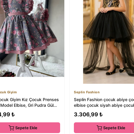
cuk Giyim
Seplin Fashion
ocuk Giyim Kız Çocuk Prenses
Seplin Fashion çocuk abiye ço
 Model Elbise, Gri Pudra Gül
elbise çocuk siyah abiye çocu
.
doğum gün...
4,99 ₺
3.306,99 ₺
Sepete Ekle
Sepete Ekle