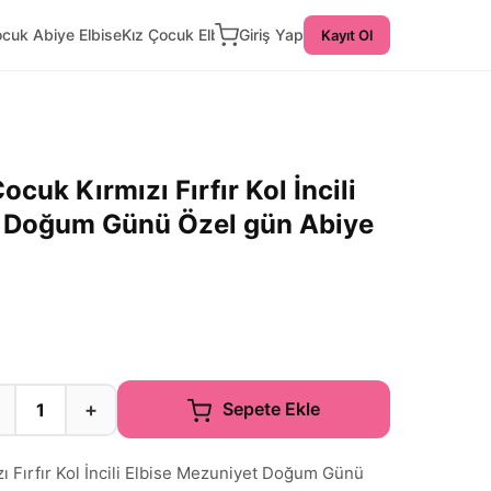
ocuk Abiye Elbise
Kız Çocuk Elbise
Giriş Yap
Kayıt Ol
cuk Kırmızı Fırfır Kol İncili
t Doğum Günü Özel gün Abiye
+
Sepete Ekle
 Fırfır Kol İncili Elbise Mezuniyet Doğum Günü