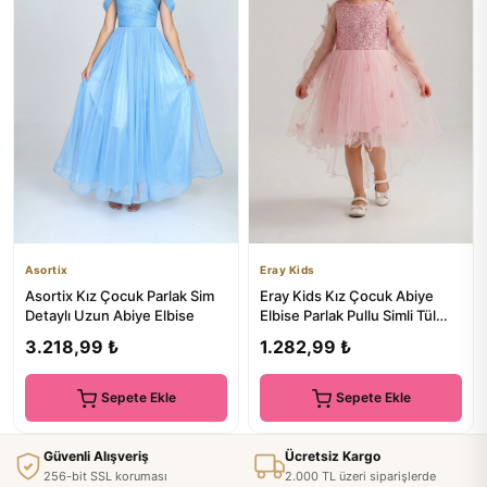
Asortix
Eray Kids
Asortix Kız Çocuk Parlak Sim
Eray Kids Kız Çocuk Abiye
Detaylı Uzun Abiye Elbise
Elbise Parlak Pullu Simli Tül
Kelebek Detaylı Kuyru...
3.218,99 ₺
1.282,99 ₺
Sepete Ekle
Sepete Ekle
Güvenli Alışveriş
Ücretsiz Kargo
256-bit SSL koruması
2.000 TL üzeri siparişlerde