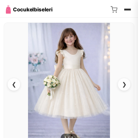
Cocukelbiseleri
❮
❯