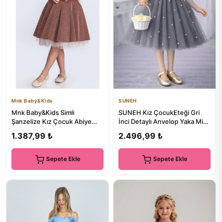
Mnk Baby&Kids
SUNEH
Mnk Baby&Kids Simli
SUNEH Kız ÇocukEteği Gri
Şanzelize Kız Çocuk Abiye
İnci Detaylı Anvelop Yaka Mini
Elbise M00669 KAHVERENGİ
Sade Balo & Doğum Gün...
1.387,99 ₺
2.496,99 ₺
Sepete Ekle
Sepete Ekle