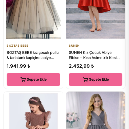
BOZTAŞ BEBE
SUNEH
BOZTAŞ BEBE kız çocuk pullu
SUNEH Kız Çocuk Abiye
& tarlatanlı kapiçino abiye
Elbise – Kısa Asimetrik Kesim,
elbise
Mezuniyet & Düğün Elbisesi
1.941,99 ₺
2.452,99 ₺
Sepete Ekle
Sepete Ekle