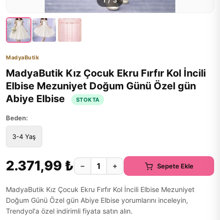
1
/
3
MadyaButik
MadyaButik Kız Çocuk Ekru Fırfır Kol İncili
Elbise Mezuniyet Doğum Günü Özel gün
Abiye Elbise
STOKTA
Beden:
3-4 Yaş
2.371,99 ₺
−
+
Sepete Ekle
MadyaButik Kız Çocuk Ekru Fırfır Kol İncili Elbise Mezuniyet
Doğum Günü Özel gün Abiye Elbise yorumlarını inceleyin,
Trendyol'a özel indirimli fiyata satın alın.