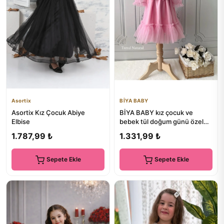
Asortix
BİYA BABY
Asortix Kız Çocuk Abiye
BİYA BABY kız çocuk ve
Elbise
bebek tül doğum günü özel
gün elbisesi tütü elbise
1.787,99 ₺
1.331,99 ₺
Sepete Ekle
Sepete Ekle