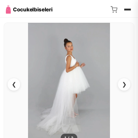
Cocukelbiseleri
❮
❯