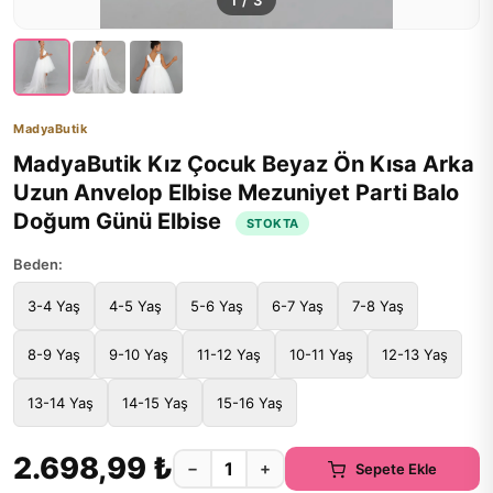
1
/
3
MadyaButik
MadyaButik Kız Çocuk Beyaz Ön Kısa Arka
Uzun Anvelop Elbise Mezuniyet Parti Balo
Doğum Günü Elbise
STOKTA
Beden:
3-4 Yaş
4-5 Yaş
5-6 Yaş
6-7 Yaş
7-8 Yaş
8-9 Yaş
9-10 Yaş
11-12 Yaş
10-11 Yaş
12-13 Yaş
13-14 Yaş
14-15 Yaş
15-16 Yaş
2.698,99 ₺
−
+
Sepete Ekle