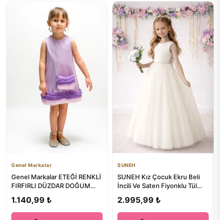
Genel Markalar
SUNEH
Genel Markalar ETEĞİ RENKLİ
SUNEH Kız Çocuk Ekru Beli
FIRFIRLI DÜZDAR DOĞUM
İncili Ve Saten Fiyonklu Tül
GÜNÜ/PARTİ-ÖZEL GÜN
Balo Elbisesi/Prenses ...
1.140,99 ₺
2.995,99 ₺
ELBİSE