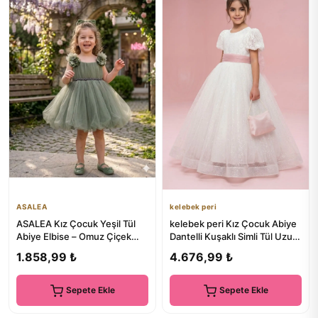
ASALEA
kelebek peri
ASALEA Kız Çocuk Yeşil Tül
kelebek peri Kız Çocuk Abiye
Abiye Elbise – Omuz Çiçek
Dantelli Kuşaklı Simli Tül Uzun
Detaylı, Kuşaklı, Saç Ba...
Kabarık Mezuniye...
1.858,99 ₺
4.676,99 ₺
Sepete Ekle
Sepete Ekle