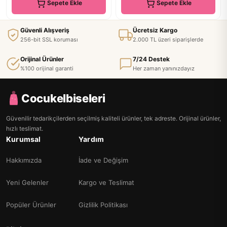
Sepete Ekle
Sepete Ekle
Güvenli Alışveriş
Ücretsiz Kargo
256-bit SSL koruması
2.000 TL üzeri siparişlerde
Orijinal Ürünler
7/24 Destek
%100 orijinal garanti
Her zaman yanınızdayız
Cocukelbiseleri
Güvenilir tedarikçilerden seçilmiş kaliteli ürünler, tek adreste. Orijinal ürünler,
hızlı teslimat.
Kurumsal
Yardım
Hakkımızda
İade ve Değişim
Yeni Gelenler
Kargo ve Teslimat
Popüler Ürünler
Gizlilik Politikası