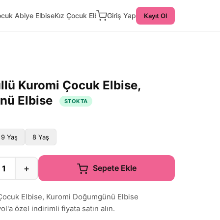
ocuk Abiye Elbise
Kız Çocuk Elbise
Giriş Yap
Kayıt Ol
llü Kuromi Çocuk Elbise,
nü Elbise
STOKTA
9 Yaş
8 Yaş
+
Sepete Ekle
 Çocuk Elbise, Kuromi Doğumgünü Elbise
'a özel indirimli fiyata satın alın.