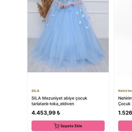
SILA
Nehirim
SILA Mezuniyet abiye çocuk
Nehirim
tarlatanlı-toka_eldiven
Çocuk 
Özel G
4.453,99 ₺
1.526
Sepete Ekle