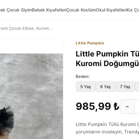
kek Çocuk Giyim
Bebek Kıyafetleri
Çocuk Kostüm
Okul Kıyafetleri
Kız Ç
uromi Çocuk Elbise, Kurom...
Little Pumpkin
Little Pumpkin Tü
Kuromi Doğumgü
Beden:
5 Yaş
6 Yaş
7 Yaş
985,99 ₺
−
Little Pumpkin Tüllü Kuromi
yorumlarını inceleyin, Trendyol