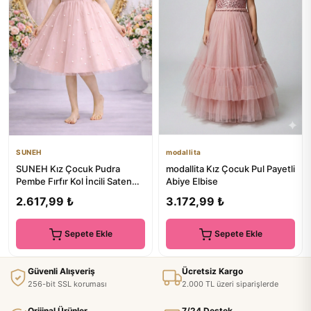
SUNEH
modallita
SUNEH Kız Çocuk Pudra
modallita Kız Çocuk Pul Payetli
Pembe Fırfır Kol İncili Saten
Abiye Elbise
Elbise Mezuniyet Doğum Gü...
2.617,99 ₺
3.172,99 ₺
Sepete Ekle
Sepete Ekle
Güvenli Alışveriş
Ücretsiz Kargo
256-bit SSL koruması
2.000 TL üzeri siparişlerde
Orijinal Ürünler
7/24 Destek