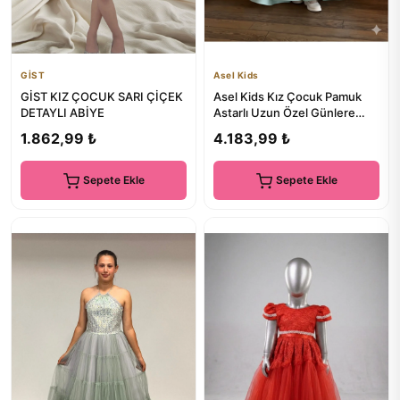
GİST
Asel Kids
GİST KIZ ÇOCUK SARI ÇİÇEK
Asel Kids Kız Çocuk Pamuk
DETAYLI ABİYE
Astarlı Uzun Özel Günlere
Uygun Elbise
1.862,99 ₺
4.183,99 ₺
Sepete Ekle
Sepete Ekle