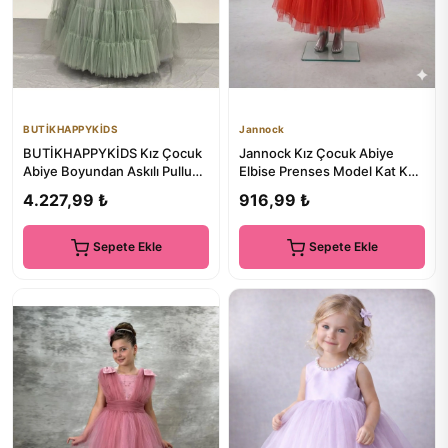
BUTİKHAPPYKİDS
Jannock
BUTİKHAPPYKİDS Kız Çocuk
Jannock Kız Çocuk Abiye
Abiye Boyundan Askılı Pullu
Elbise Prenses Model Kat Kat
Kat Kat Uzun Tül Etekli ...
Tüllü Doğum Günü Gelinli...
4.227,99 ₺
916,99 ₺
Sepete Ekle
Sepete Ekle