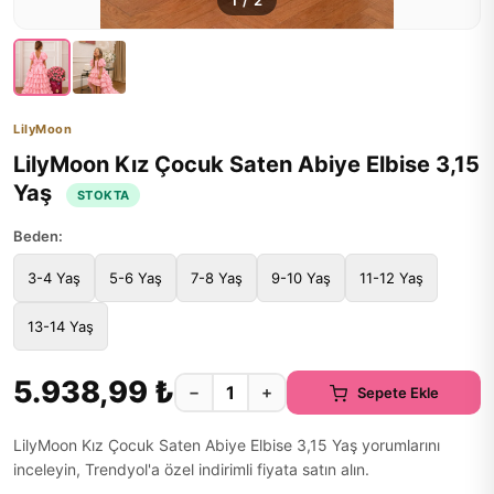
1
/
2
LilyMoon
LilyMoon Kız Çocuk Saten Abiye Elbise 3,15
Yaş
STOKTA
Beden:
3-4 Yaş
5-6 Yaş
7-8 Yaş
9-10 Yaş
11-12 Yaş
13-14 Yaş
5.938,99 ₺
−
+
Sepete Ekle
LilyMoon Kız Çocuk Saten Abiye Elbise 3,15 Yaş yorumlarını
inceleyin, Trendyol'a özel indirimli fiyata satın alın.