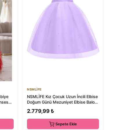
NSMLİFE
Abiye
NSMLİFE Kız Çocuk Uzun İncili Elbise
enses
Doğum Günü Mezuniyet Elbise Balo
Elbise
2.779,99 ₺
Sepete Ekle