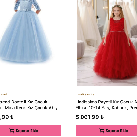
rend
Lindissima
rend Dantelli Kız Çocuk
Lindissima Payetli Kız Çocuk 
i - Mavi Renk Kız Çocuk Abiye
Elbise 10-14 Yaş, Kabarık, Pr
anl...
modeli,...
,99 ₺
5.061,99 ₺
Sepete Ekle
Sepete Ekle