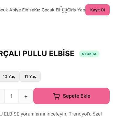
ocuk Abiye Elbise
Kız Çocuk Elbise
Giriş Yap
Kayıt Ol
PARÇALI PULLU ELBİSE
STOKTA
10 Yaş
11 Yaş
+
Sepete Ekle
 ELBİSE yorumlarını inceleyin, Trendyol'a özel