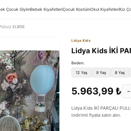
kek Çocuk Giyim
Bebek Kıyafetleri
Çocuk Kostüm
Okul Kıyafetleri
Kız Ç
I PULLU ELBİSE
Lidya Kids
Lidya Kids İKİ 
Beden:
12 Yaş
9 Yaş
8 Yaş
5.963,99 ₺
−
Lidya Kids İKİ PARÇALI PULLU
indirimli fiyata satın alın.