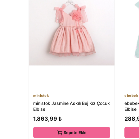
ministok
ebebek 
ministok Jasmine Askılı Bej Kız Çocuk
ebebek
Elbise
Elbise
1.863,99 ₺
288,
Sepete Ekle