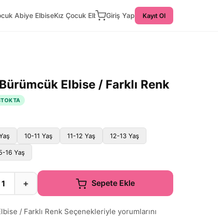
ocuk Abiye Elbise
Kız Çocuk Elbise
Giriş Yap
Kayıt Ol
Bürümcük Elbise / Farklı Renk
STOKTA
Yaş
10-11 Yaş
11-12 Yaş
12-13 Yaş
5-16 Yaş
+
Sepete Ekle
bise / Farklı Renk Seçenekleriyle yorumlarını