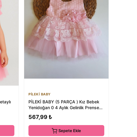
PİLEKİ BABY
etaylı
PİLEKİ BABY (5 PARÇA ) Kız Bebek
Yenidoğan 0 4 Aylık Gelinlik Prenses
Elbise ...
567,99 ₺
Sepete Ekle