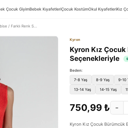
kek Çocuk Giyim
Bebek Kıyafetleri
Çocuk Kostüm
Okul Kıyafetleri
Kız Ç
se / Farklı Renk S...
Kyron
Kyron Kız Çocuk 
Seçenekleriyle
Beden:
7-8 Yaş
8-9 Yaş
9-10 
13-14 Yaş
14-15 Yaş
1
750,99 ₺
−
Kyron Kız Çocuk Bürümcük El