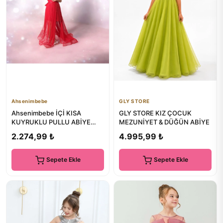
Ahsenimbebe
GLY STORE
Ahsenimbebe İÇİ KISA
GLY STORE KIZ ÇOCUK
KUYRUKLU PULLU ABİYE
MEZUNİYET & DÜĞÜN ABİYE
ELBİSE
2.274,99 ₺
4.995,99 ₺
Sepete Ekle
Sepete Ekle