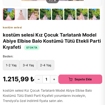
1
/
8
kostüm selesi
kostüm selesi Kız Çocuk Tarlatanlı Model
Abiye Elbise Balo Kostümü Tütü Etekli Parti
Kıyafeti
STOKTA
Beden:
1-2 Yaş
3-4 Yaş
2-4 Yaş
1.215,99 ₺
−
+
Sepete Ekle
kostüm selesi Kız Çocuk Tarlatanlı Model Abiye Elbise Balo
Kostümü Tütü Etekli Parti Kıyafeti yorumlarını inceleyin,
Trendyol'a özel indirimli fiyata satın alın.