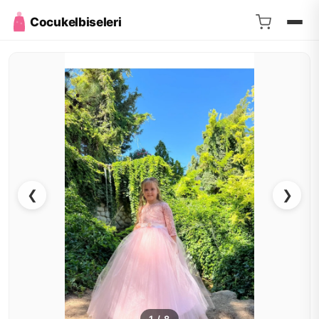
Cocukelbiseleri
❮
❯