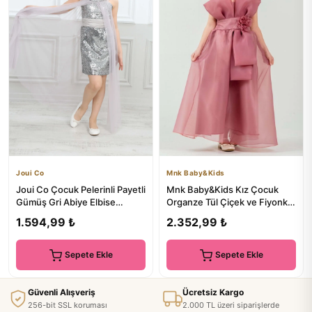
Joui Co
Mnk Baby&Kids
Joui Co Çocuk Pelerinli Payetli
Mnk Baby&Kids Kız Çocuk
Gümüş Gri Abiye Elbise
Organze Tül Çiçek ve Fiyonk
Mezuniyet Kıyafeti
Detaylı Gipe Sırtlı Prens...
1.594,99 ₺
2.352,99 ₺
Sepete Ekle
Sepete Ekle
Güvenli Alışveriş
Ücretsiz Kargo
256-bit SSL koruması
2.000 TL üzeri siparişlerde