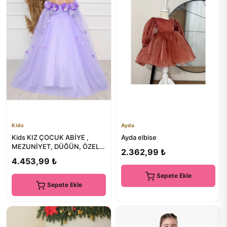
Kids
Ayda
Kids KIZ ÇOCUK ABİYE ,
Ayda elbise
MEZUNİYET, DÜĞÜN, ÖZEL
2.362,99 ₺
GÜNLER
4.453,99 ₺
Sepete Ekle
Sepete Ekle