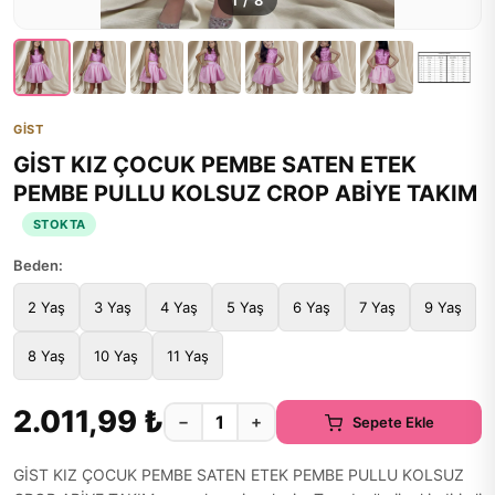
1
/
8
GİST
GİST KIZ ÇOCUK PEMBE SATEN ETEK
PEMBE PULLU KOLSUZ CROP ABİYE TAKIM
STOKTA
Beden:
2 Yaş
3 Yaş
4 Yaş
5 Yaş
6 Yaş
7 Yaş
9 Yaş
8 Yaş
10 Yaş
11 Yaş
2.011,99 ₺
−
+
Sepete Ekle
GİST KIZ ÇOCUK PEMBE SATEN ETEK PEMBE PULLU KOLSUZ