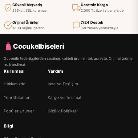
Güvenli Alışveriş
Ücretsiz Kargo
256-bit SSL koruması
2.000 TL üzeri siparişlerde
Orijinal Ürünler
7/24 Destek
%100 orijinal garanti
Her zaman yanınızdayız
Cocukelbiseleri
Güvenilir tedarikçilerden seçilmiş kaliteli ürünler, tek adreste. Orijinal ürünler,
hızlı teslimat.
Kurumsal
Yardım
Hakkımızda
İade ve Değişim
Yeni Gelenler
Kargo ve Teslimat
Popüler Ürünler
Gizlilik Politikası
Bilgi