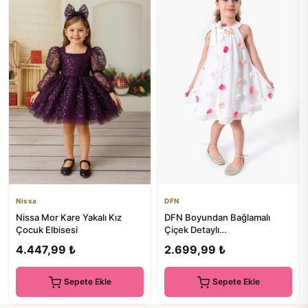
Nissa
DFN
Nissa Mor Kare Yakalı Kız
DFN Boyundan Bağlamalı
Çocuk Elbisesi
Çiçek Detaylı
Parti/Doğumgünü/Özel Gün
4.447,99 ₺
2.699,99 ₺
Abiye Elbise
Sepete Ekle
Sepete Ekle