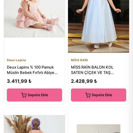
Deux Lapins
MİSS RAİN
Deux Lapins % 100 Pamuk
MİSS RAİN BALON KOL
Müslin Bebek Fırfırlı Abiye
SATEN ÇİÇEK VE TAŞ
Elbise
DETAYLI UZUN KIZ ÇOCUK
3.411,99 ₺
2.428,99 ₺
ABİYE ELBİSE
Sepete Ekle
Sepete Ekle