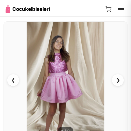
Cocukelbiseleri
❮
❯