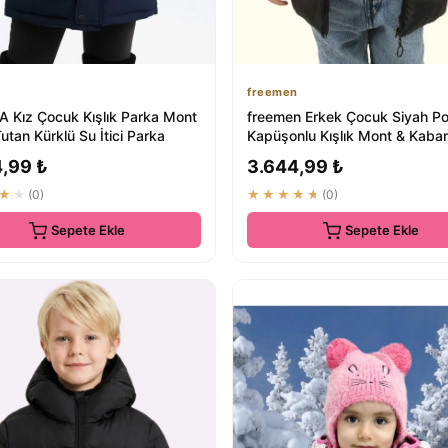
A
freemen
Kız Çocuk Kışlık Parka Mont
freemen Erkek Çocuk Siyah Pol
utan Kürklü Su İtici Parka
Kapüşonlu Kışlık Mont & Kaban
Geçirmez...
4,99 ₺
3.644,99 ₺
★★
(0)
★★★★★
(0)
Sepete Ekle
Sepete Ekle