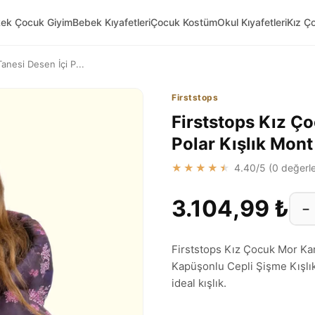
kek Çocuk Giyim
Bebek Kıyafetleri
Çocuk Kostüm
Okul Kıyafetleri
Kız Ç
anesi Desen İçi P...
Firststops
Firststops Kız Ç
Polar Kışlık Mon
★★★★★
4.40
/5 (
0
değerle
3.104,99 ₺
−
Firststops Kız Çocuk Mor Ka
Kapüşonlu Cepli Şişme Kışlık
ideal kışlık.