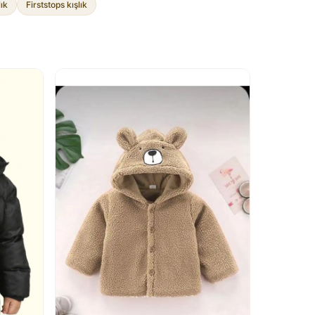
lık
Firststops kışlık