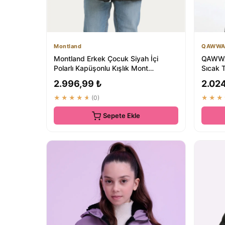
Montland
QAWW
Montland Erkek Çocuk Siyah İçi
QAWWA 
Polarlı Kapüşonlu Kışlık Mont
Sıcak T
₺724.83
2.996,99 ₺
2.02
★★★★★
(0)
★★★
Sepete Ekle