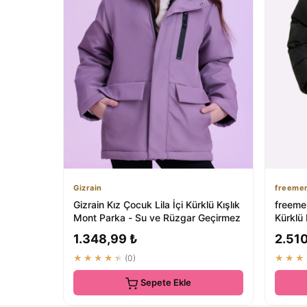
Gizrain
freeme
Gizrain Kız Çocuk Lila İçi Kürklü Kışlık
freeme
Mont Parka - Su ve Rüzgar Geçirmez
Kürklü 
Geçirme
1.348,99 ₺
2.510
★★★★★
(0)
★★★
Sepete Ekle