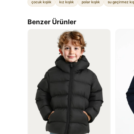
çocuk kışlık
kız kışlık
polar kışlık
su geçirmez kış
Benzer Ürünler