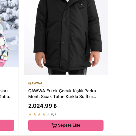
QAWWA
larlı
QAWWA Erkek Çocuk Kışlık Parka
 Kaban
Mont: Sıcak Tutan Kürklü Su İtici
Parka
2.024,99 ₺
★★★★★
(0)
Sepete Ekle