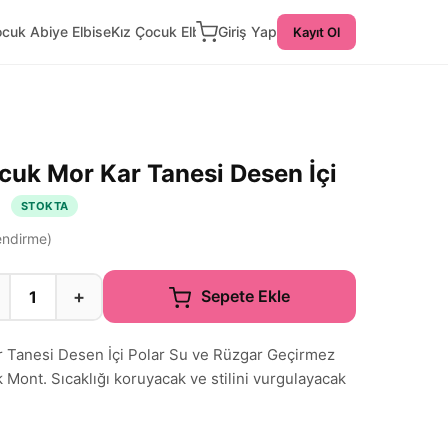
ocuk Abiye Elbise
Kız Çocuk Elbise
Giriş Yap
Kayıt Ol
ocuk Mor Kar Tanesi Desen İçi
t
STOKTA
ndirme)
+
Sepete Ekle
r Tanesi Desen İçi Polar Su ve Rüzgar Geçirmez
 Mont. Sıcaklığı koruyacak ve stilini vurgulayacak