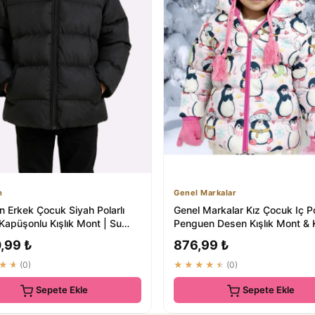
n
Genel Markalar
n Erkek Çocuk Siyah Polarlı
Genel Markalar Kız Çocuk Iç Po
Kapüşonlu Kışlık Mont | Su
Penguen Desen Kışlık Mont &
z ...
RB-103
,99 ₺
876,99 ₺
★★
(0)
★★★★★
(0)
Sepete Ekle
Sepete Ekle