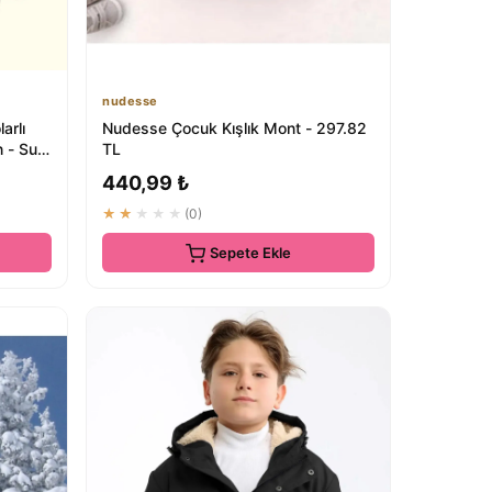
nudesse
arlı
Nudesse Çocuk Kışlık Mont - 297.82
 - Su
TL
440,99 ₺
★★★★★
(0)
Sepete Ekle