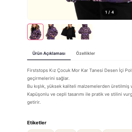
1
/
4
Ürün Açıklaması
Özellikler
Firststops Kız Çocuk Mor Kar Tanesi Desen İçi Pola
geçirmelerini sağlar.
Bu kışlık, yüksek kaliteli malzemelerden üretilmiş ve
Kapüşonlu ve cepli tasarımı ile pratik ve stilini vu
getirir.
Etiketler