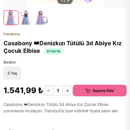
1
/
3
Casabony
Casabony 👑Denizkızı Tütülü 3d Abiye Kız
Çocuk Elbise
STOKTA
Beden:
3 Yaş
1.541,99 ₺
−
+
Sepete Ekle
Casabony 👑Denizkızı Tütülü 3d Abiye Kız Çocuk Elbise
yorumlarını inceleyin, Trendyol'a özel indirimli fiyata satın alın.