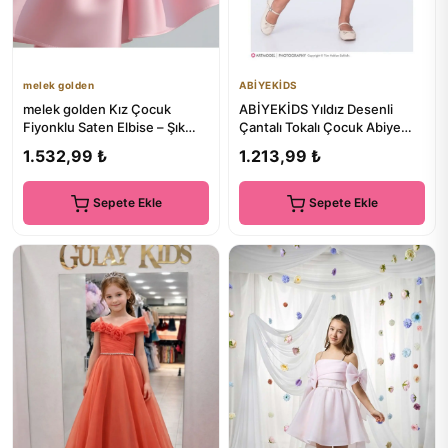
melek golden
ABİYEKİDS
melek golden Kız Çocuk
ABİYEKİDS Yıldız Desenli
Fiyonklu Saten Elbise – Şık
Çantalı Tokalı Çocuk Abiye
Prenses Model Özel Gün
Mezuniyet Gösteri Elbises...
1.532,99 ₺
1.213,99 ₺
Abiye
Sepete Ekle
Sepete Ekle