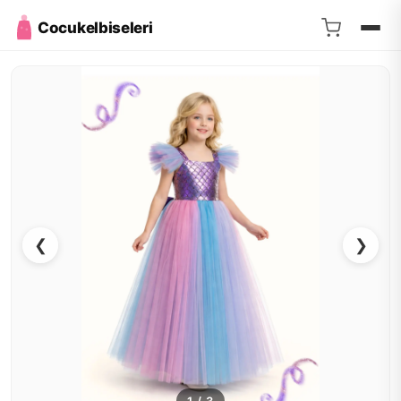
Cocukelbiseleri
❮
❯