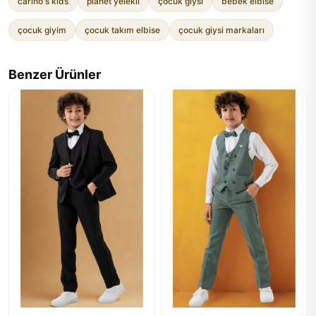
carino's kids
planet yelekli
çocuk giysi
bebek elbise
çocuk giyim
çocuk takım elbise
çocuk giysi markaları
Benzer Ürünler