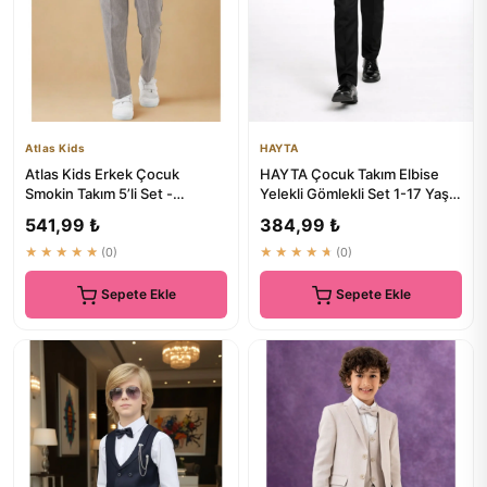
Atlas Kids
HAYTA
Atlas Kids Erkek Çocuk
HAYTA Çocuk Takım Elbise
Smokin Takım 5’li Set -
Yelekli Gömlekli Set 1-17 Yaş
Pantolonlu Yelekli Papyonlu
Siyah
541,99 ₺
384,99 ₺
Gö...
★★★★★
(0)
★★★★★
(0)
Sepete Ekle
Sepete Ekle