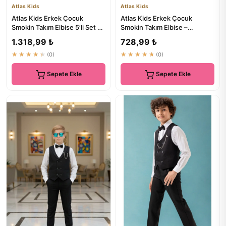
Atlas Kids
Atlas Kids
Atlas Kids Erkek Çocuk
Atlas Kids Erkek Çocuk
Smokin Takım Elbise 5’li Set -
Smokin Takım Elbise –
Ceketli Pantolonlu Yele...
Pantolonlu Yelekli Papyonlu
1.318,99 ₺
728,99 ₺
Göml...
★★★★★
(0)
★★★★★
(0)
Sepete Ekle
Sepete Ekle