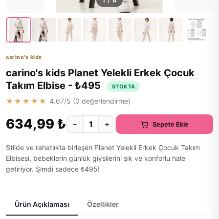
1
/
8
carino's kids
carino's kids Planet Yelekli Erkek Çocuk
Takım Elbise - ₺495
STOKTA
★★★★★
4.67
/5 (
0
değerlendirme)
634,99 ₺
−
+
Sepete Ekle
Stilde ve rahatlıkta birleşen Planet Yelekli Erkek Çocuk Takım
Elbisesi, bebeklerin günlük giysilerini şık ve konforlu hale
getiriyor. Şimdi sadece ₺495!
Ürün Açıklaması
Özellikler