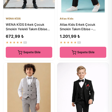
WENA KİDS
Atlas Kids
WENA KİDS Erkek Çocuk
Atlas Kids Erkek Çocuk
Smokin Yelekli Takım Elbise
Smokin Takım Elbise –
Gömlekli Papyonlu Set Siyah
Pantolonlu Yelekli Papyonlu
672,99 ₺
1.201,99 ₺
Göml...
★★★★★
(0)
★★★★★
(0)
Sepete Ekle
Sepete Ekle