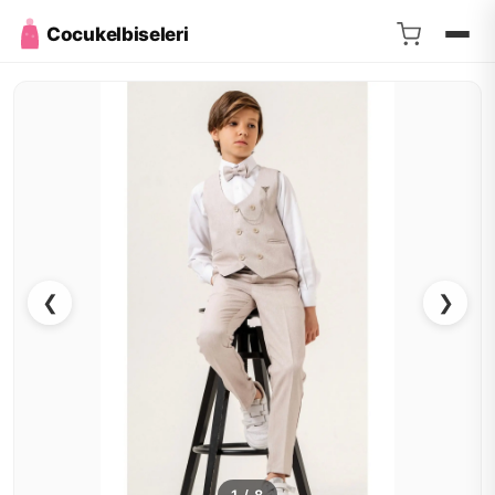
Cocukelbiseleri
❮
❯