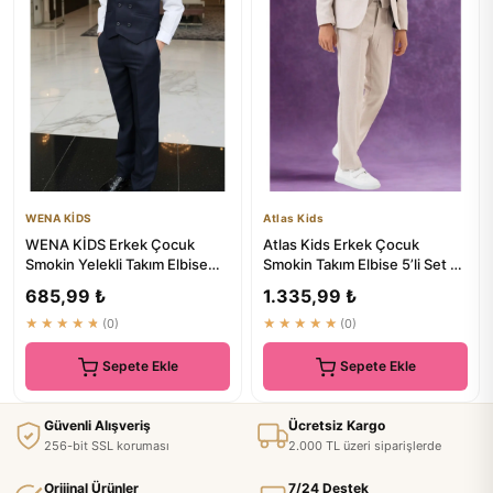
WENA KİDS
Atlas Kids
WENA KİDS Erkek Çocuk
Atlas Kids Erkek Çocuk
Smokin Yelekli Takım Elbise
Smokin Takım Elbise 5’li Set -
Gömlekli Papyonlu Set
Ceketli Pantolonlu Yele...
685,99 ₺
1.335,99 ₺
Lacivert
★★★★★
(0)
★★★★★
(0)
Sepete Ekle
Sepete Ekle
Güvenli Alışveriş
Ücretsiz Kargo
256-bit SSL koruması
2.000 TL üzeri siparişlerde
Orijinal Ürünler
7/24 Destek