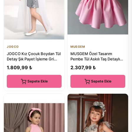
JOGCO
MUSGEM
JOGCO Kız Çocuk Boydan Tül
MUSGEM Özel Tasarım
Detay Şık Payet İşleme Gri
Pembe Tül Askılı Taş Detaylı
Abiye Mezuniyet Elbisesi
Balon Kol Kız Çocuk Abiye El...
1.809,99 ₺
2.307,99 ₺
Sepete Ekle
Sepete Ekle