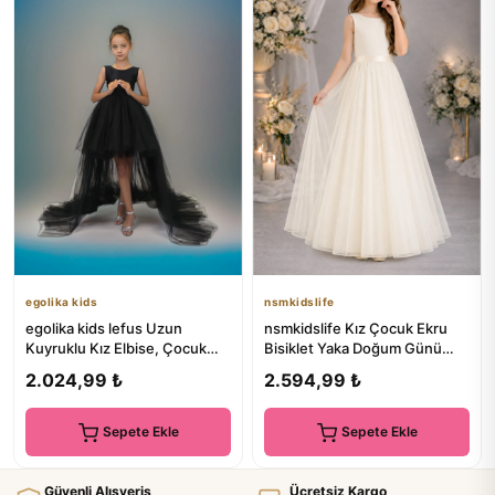
egolika kids
nsmkidslife
egolika kids lefus Uzun
nsmkidslife Kız Çocuk Ekru
Kuyruklu Kız Elbise, Çocuk
Bisiklet Yaka Doğum Günü
Abiye, Balo Elbisesi, Mezu...
Parti Balo Mezunşyet Uzun...
2.024,99 ₺
2.594,99 ₺
Sepete Ekle
Sepete Ekle
Güvenli Alışveriş
Ücretsiz Kargo