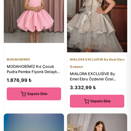
MODAHOBİMİZ
MIALORA EXCLUSİVE By Emel Ebru
MODAHOBİMİZ Kız Çocuk
Özdemir
Pudra Pembe Fiyonk Detaylı
MIALORA EXCLUSİVE By
Balon Etek Abiye Elbise
Emel Ebru Özdemir Özel
1.876,99 ₺
Tasarım Kız Çocuk Elbise,
3.332,99 ₺
Arkası ...
Sepete Ekle
Sepete Ekle