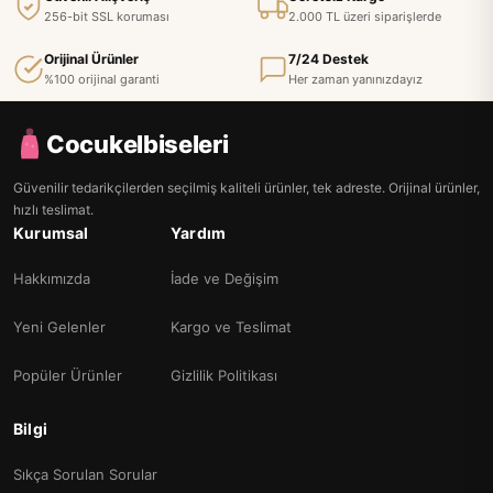
256-bit SSL koruması
2.000 TL üzeri siparişlerde
Orijinal Ürünler
7/24 Destek
%100 orijinal garanti
Her zaman yanınızdayız
Cocukelbiseleri
Güvenilir tedarikçilerden seçilmiş kaliteli ürünler, tek adreste. Orijinal ürünler,
hızlı teslimat.
Kurumsal
Yardım
Hakkımızda
İade ve Değişim
Yeni Gelenler
Kargo ve Teslimat
Popüler Ürünler
Gizlilik Politikası
Bilgi
Sıkça Sorulan Sorular