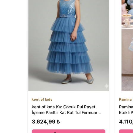
kent of kıds
Pamina
kent of kıds Kız Çocuk Pul Payet
Pamina
İşleme Parıltılı Kat Kat Tül Fermuar
Etekli
Kapama ...
Parti,...
3.624,99 ₺
4.110