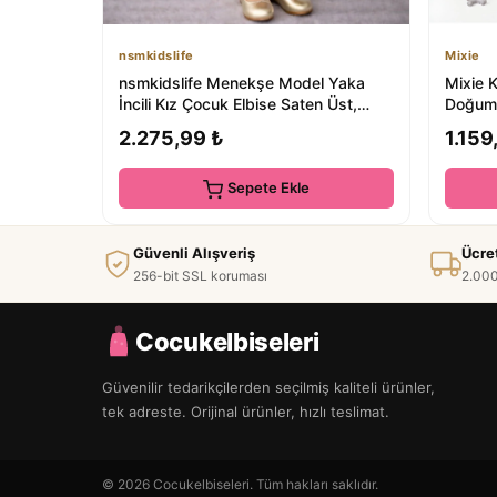
nsmkidslife
Mixie
nsmkidslife Menekşe Model Yaka
Mixie 
İncili Kız Çocuk Elbise Saten Üst,
Doğum 
Kabarık Hay...
Elbises
2.275,99 ₺
1.159
Sepete Ekle
Güvenli Alışveriş
Ücre
256-bit SSL koruması
2.000
Cocukelbiseleri
Güvenilir tedarikçilerden seçilmiş kaliteli ürünler,
tek adreste. Orijinal ürünler, hızlı teslimat.
© 2026 Cocukelbiseleri. Tüm hakları saklıdır.