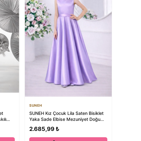
SUNEH
et
SUNEH Kız Çocuk Lila Saten Bisiklet
kılı
Yaka Sade Elbise Mezuniyet Doğum
Günü Abi...
2.685,99 ₺