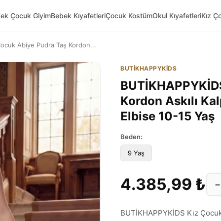
kek Çocuk Giyim
Bebek Kıyafetleri
Çocuk Kostüm
Okul Kıyafetleri
Kız Ç
cuk Abiye Pudra Taş Kordon...
BUTİKHAPPYKİDS
BUTİKHAPPYKİDS 
Kordon Askılı Ka
Elbise 10-15 Yaş
Beden:
9 Yaş
4.385,99 ₺
−
BUTİKHAPPYKİDS Kız Çocuk A