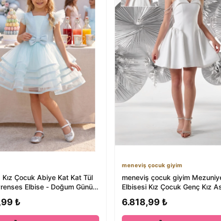
meneviş çocuk giyim
 Kız Çocuk Abiye Kat Kat Tül
meneviş çocuk giyim Mezuniy
 Prenses Elbise - Doğum Günü,
Elbisesi Kız Çocuk Genç Kız As
Zincir Detay...
,99 ₺
6.818,99 ₺