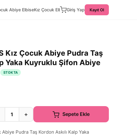
ocuk Abiye Elbise
Kız Çocuk Elbise
Giriş Yap
Kayıt Ol
Kız Çocuk Abiye Pudra Taş
lp Yaka Kuyruklu Şifon Abiye
STOKTA
+
Sepete Ekle
biye Pudra Taş Kordon Askılı Kalp Yaka