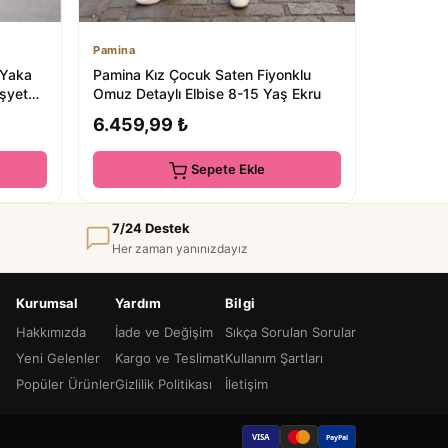
Pamina
 Yaka
Pamina Kız Çocuk Saten Fiyonklu
şyet
Omuz Detaylı Elbise 8-15 Yaş Ekru
6.459,99 ₺
Sepete Ekle
7/24 Destek
Her zaman yanınızdayız
Kurumsal
Yardım
Bilgi
Hakkımızda
İade ve Değişim
Sıkça Sorulan Sorular
Yeni Gelenler
Kargo ve Teslimat
Kullanım Şartları
Popüler Ürünler
Gizlilik Politikası
İletişim
VISA
PayPal