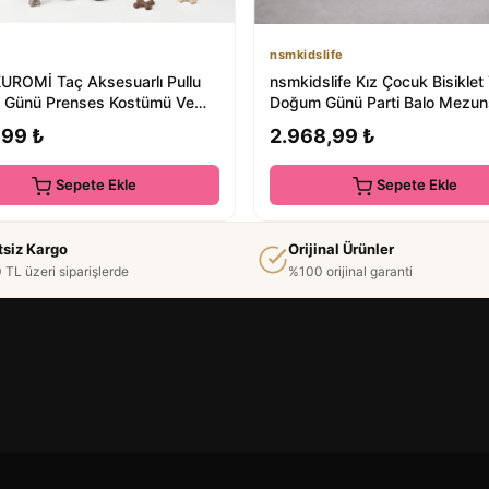
nsmkidslife
KUROMİ Taç Aksesuarlı Pullu
nsmkidslife Kız Çocuk Bisiklet
Günü Prenses Kostümü Ve
Doğum Günü Parti Balo Mezun
i abiye
Uzun Elbise
,99 ₺
2.968,99 ₺
Sepete Ekle
Sepete Ekle
tsiz Kargo
Orijinal Ürünler
 TL üzeri siparişlerde
%100 orijinal garanti