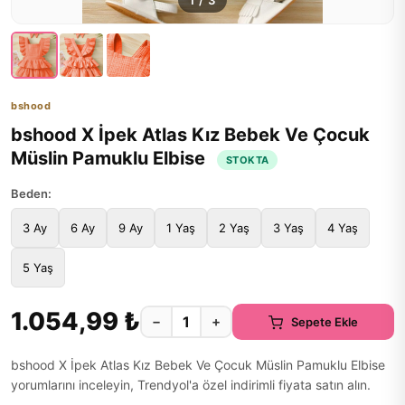
1
/
3
bshood
bshood X İpek Atlas Kız Bebek Ve Çocuk
Müslin Pamuklu Elbise
STOKTA
Beden:
3 Ay
6 Ay
9 Ay
1 Yaş
2 Yaş
3 Yaş
4 Yaş
5 Yaş
1.054,99 ₺
−
+
Sepete Ekle
bshood X İpek Atlas Kız Bebek Ve Çocuk Müslin Pamuklu Elbise
yorumlarını inceleyin, Trendyol'a özel indirimli fiyata satın alın.