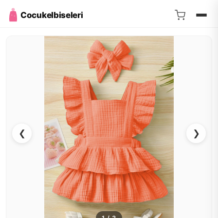
Cocukelbiseleri
❮
❯