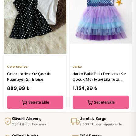
Colorstories
darko
Colorstories Kız Çocuk
darko Balık Pulu Denizkızı Kız
Puantiyeli 2 li Elbise
Çocuk Mor Mavi Lila Tütü
Elbise Cool Kızlar Iç...
889,99 ₺
1.154,99 ₺
Sepete Ekle
Sepete Ekle
Güvenli Alışveriş
Ücretsiz Kargo
256-bit SSL koruması
2.000 TL üzeri siparişlerde
Orijinal Ürünler
7/24 Destek