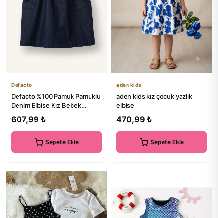
Defacto
aden kids
Defacto %100 Pamuk Pamuklu
aden kids kız çocuk yazlık
Denim Elbise Kız Bebek
elbise
H2701A526SM
607,99 ₺
470,99 ₺
Sepete Ekle
Sepete Ekle