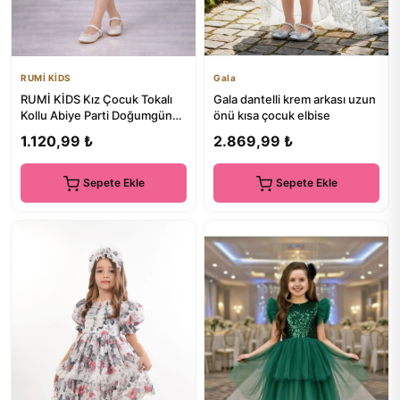
RUMİ KİDS
Gala
RUMİ KİDS Kız Çocuk Tokalı
Gala dantelli krem arkası uzun
Kollu Abiye Parti Doğumgünü
önü kısa çocuk elbise
Elbisesi Eteksiz
1.120,99 ₺
2.869,99 ₺
Sepete Ekle
Sepete Ekle