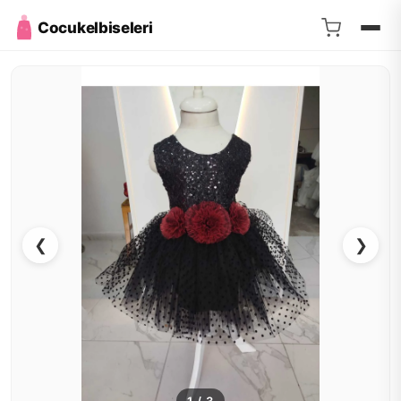
Cocukelbiseleri
❮
❯