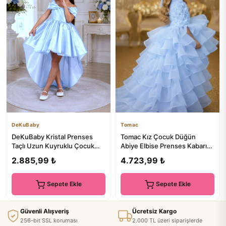
DeKuBaby
Tomac
DeKuBaby Kristal Prenses
Tomac Kız Çocuk Düğün
Taçlı Uzun Kuyruklu Çocuk
Abiye Elbise Prenses Kabarık
Abiye-Özel Gün-Parti Elbisesi
Tül
2.885,99 ₺
4.723,99 ₺
Sepete Ekle
Sepete Ekle
Güvenli Alışveriş
Ücretsiz Kargo
256-bit SSL koruması
2.000 TL üzeri siparişlerde