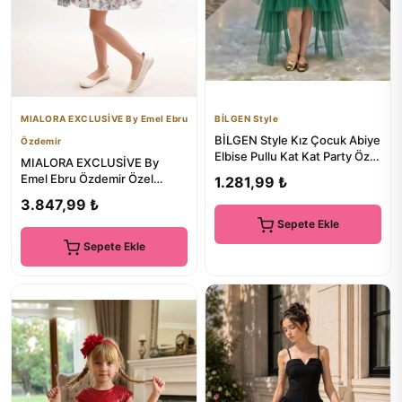
MIALORA EXCLUSİVE By Emel Ebru
BİLGEN Style
BİLGEN Style Kız Çocuk Abiye
Özdemir
Elbise Pullu Kat Kat Party Özel
MIALORA EXCLUSİVE By
Gün
Emel Ebru Özdemir Özel
1.281,99 ₺
Tasarım, Çiçekli Kız Çocuk
3.847,99 ₺
Elbise...
Sepete Ekle
Sepete Ekle