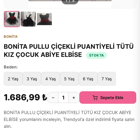
1
/
3
BONİTA
BONİTA PULLU ÇİÇEKLİ PUANTİYELİ TÜTÜ
KIZ ÇOCUK ABİYE ELBİSE
STOKTA
Beden:
2 Yaş
3 Yaş
4 Yaş
5 Yaş
6 Yaş
7 Yaş
1.686,99 ₺
−
+
Sepete Ekle
BONİTA PULLU ÇİÇEKLİ PUANTİYELİ TÜTÜ KIZ ÇOCUK ABİYE
ELBİSE yorumlarını inceleyin, Trendyol'a özel indirimli fiyata satın
alın.