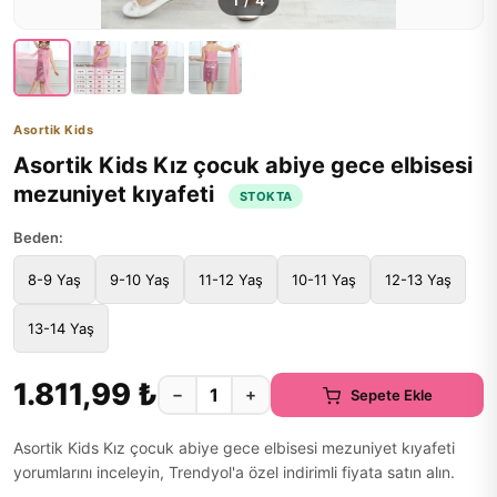
1
/
4
Asortik Kids
Asortik Kids Kız çocuk abiye gece elbisesi
mezuniyet kıyafeti
STOKTA
Beden:
8-9 Yaş
9-10 Yaş
11-12 Yaş
10-11 Yaş
12-13 Yaş
13-14 Yaş
1.811,99 ₺
−
+
Sepete Ekle
Asortik Kids Kız çocuk abiye gece elbisesi mezuniyet kıyafeti
yorumlarını inceleyin, Trendyol'a özel indirimli fiyata satın alın.