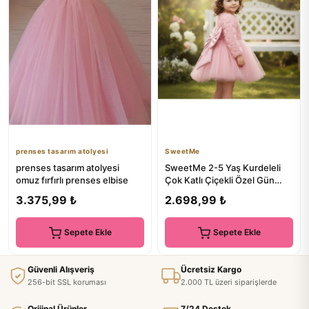
prenses tasarım atolyesi
SweetMe
prenses tasarım atolyesi
SweetMe 2-5 Yaş Kurdeleli
omuz fırfırlı prenses elbise
Çok Katlı Çiçekli Özel Gün
Doğum Günü Kız Çocuk Elbise
3.375,99 ₺
2.698,99 ₺
Sepete Ekle
Sepete Ekle
Güvenli Alışveriş
Ücretsiz Kargo
256-bit SSL koruması
2.000 TL üzeri siparişlerde
Orijinal Ürünler
7/24 Destek