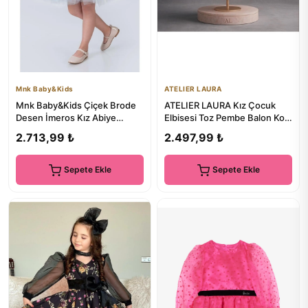
Mnk Baby&Kids
ATELIER LAURA
Mnk Baby&Kids Çiçek Brode
ATELIER LAURA Kız Çocuk
Desen İmeros Kız Abiye
Elbisesi Toz Pembe Balon Kol
M00736 MAVİ
Fiyonklu Tütü Prenses Do...
2.713,99 ₺
2.497,99 ₺
Sepete Ekle
Sepete Ekle