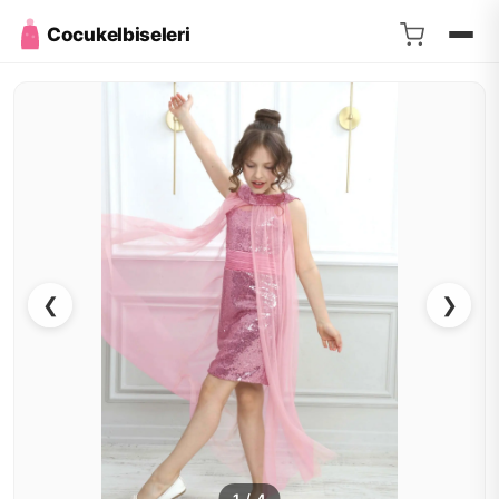
Cocukelbiseleri
❮
❯