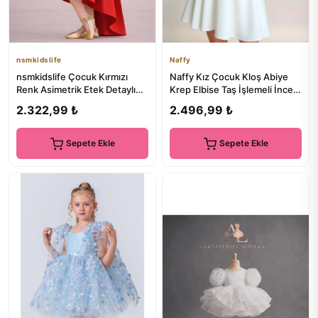
nsmkidslife
Naffy
nsmkidslife Çocuk Kırmızı
Naffy Kız Çocuk Kloş Abiye
Renk Asimetrik Etek Detaylı
Krep Elbise Taş İşlemeli İnce
Sade Şık Saten Balo Doğ...
Askılı Büzgülü Esnek...
2.322,99 ₺
2.496,99 ₺
Sepete Ekle
Sepete Ekle