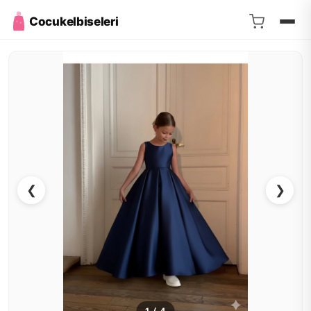
Cocukelbiseleri
❮
❯