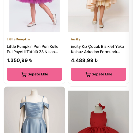
Little Pumpkin
incity
Little Pumpkin Pon Pon Kollu
incity Kız Çocuk Bisiklet Yaka
Pul Payetli Tütülü 23 Nisan
Kolsuz Arkadan Fermuarlı
Elbise Doğumgünü & D...
Abiye Elbise
1.350,99 ₺
4.488,99 ₺
Sepete Ekle
Sepete Ekle