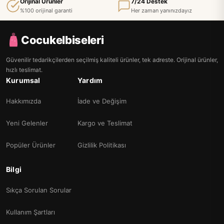
Orijinal Ürünler
7/24 Destek
%100 orijinal garanti
Her zaman yanınızdayız
Cocukelbiseleri
Güvenilir tedarikçilerden seçilmiş kaliteli ürünler, tek adreste. Orijinal ürünler,
hızlı teslimat.
Kurumsal
Yardım
Hakkımızda
İade ve Değişim
Yeni Gelenler
Kargo ve Teslimat
Popüler Ürünler
Gizlilik Politikası
Bilgi
Sıkça Sorulan Sorular
Kullanım Şartları