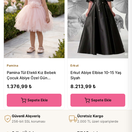
Pamina
Erkut
Pamina Tül Etekli Kız Bebek
Erkut Abiye Elbise 10-15 Yaş
Çocuk Abiye Özel Gün
Siyah
Elbisesi 6-12-18-24 Ay
1.376,99 ₺
8.213,99 ₺
35068PR
Sepete Ekle
Sepete Ekle
Güvenli Alışveriş
Ücretsiz Kargo
256-bit SSL koruması
2.000 TL üzeri siparişlerde